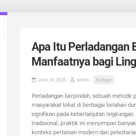
Apa Itu Perladangan 
Manfaatnya bagi Lin
June 24, 2026
admin
Budaya
Perladangan berpindah, sebuah metode pe
masyarakat lokal di berbagai belahan dun
signifikan pada keberlanjutan lingkunga
tradisional, praktik ini menyimpan banya
konteks pertanian modern dan pelestarian 