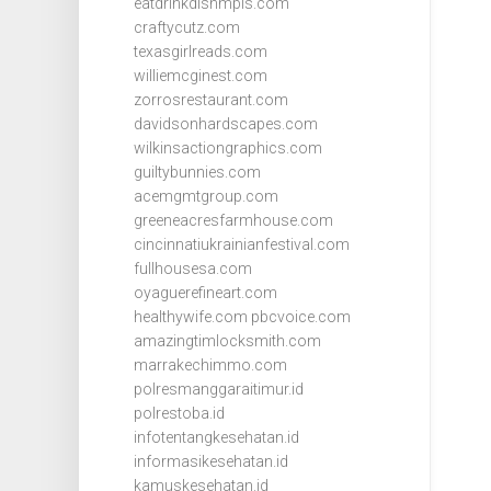
eatdrinkdishmpls.com
craftycutz.com
texasgirlreads.com
williemcginest.com
zorrosrestaurant.com
davidsonhardscapes.com
wilkinsactiongraphics.com
guiltybunnies.com
acemgmtgroup.com
greeneacresfarmhouse.com
cincinnatiukrainianfestival.com
fullhousesa.com
oyaguerefineart.com
healthywife.com
pbcvoice.com
amazingtimlocksmith.com
marrakechimmo.com
polresmanggaraitimur.id
polrestoba.id
infotentangkesehatan.id
informasikesehatan.id
kamuskesehatan.id