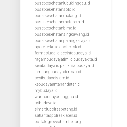
pusatkesehatanlubuklinggau.id
pusatkesehatansolo.id
pusatkesehatanmalang.id
pusatkesehatanmataram.id
pusatkesehatanbima.id
pusatkesehatansingkawang.id
pusatkesehatanpalangkaraya.id
apotekerku.id
apotekmk.id
farmasiuad.id
pecintabudaya.id
ragambudayajatim.id
budayakita.id
senibudaya.id
penikmatbudaya.id
lumbungbudayadermaji.id
senibudayaislam.id
kebudayaantanahdatar.id
mybudaya.id
wartabudayasanggau.id
sribudaya.id
simerdupolresbatang.id
satlantaspolresklaten.id
buffalogrovechamber.org