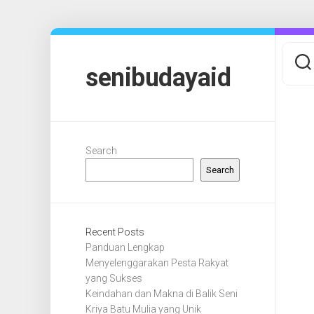
Skip
to
content
senibudayaid
Search
Search
Recent Posts
Panduan Lengkap
Menyelenggarakan Pesta Rakyat
yang Sukses
Keindahan dan Makna di Balik Seni
Kriya Batu Mulia yang Unik