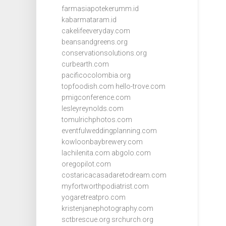
farmasiapotekerumm.id
kabarmataram.id
cakelifeeveryday.com
beansandgreens.org
conservationsolutions.org
curbearth.com
pacificocolombia.org
topfoodish.com
hello-trove.com
pmigconference.com
lesleyreynolds.com
tomulrichphotos.com
eventfulweddingplanning.com
kowloonbaybrewery.com
lachilenita.com
abgolo.com
oregopilot.com
costaricacasadaretodream.com
myfortworthpodiatrist.com
yogaretreatpro.com
kristenjanephotography.com
sctbrescue.org
srchurch.org