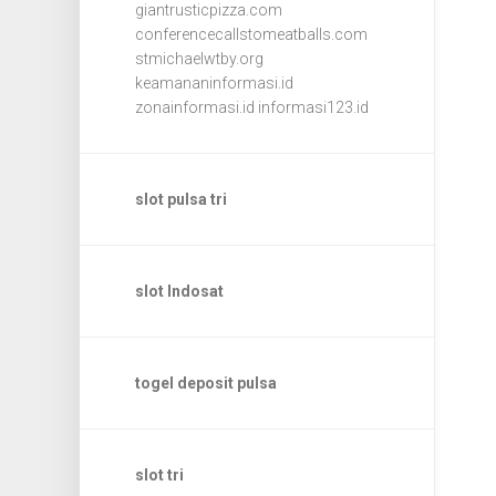
giantrusticpizza.com
conferencecallstomeatballs.com
stmichaelwtby.org
keamananinformasi.id
zonainformasi.id
informasi123.id
slot pulsa tri
slot Indosat
togel deposit pulsa
slot tri