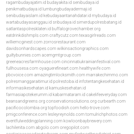
ragambudayajatim.id
budayakita.id
senibudaya.id
penikmatbudaya.id
lumbungbudayadermaji.id
senibudayaislam.id
kebudayaantanahdatar.id
mybudaya.id
wartabudayasanggau.id
sribudaya.id
simerdupolresbatang.id
satlantaspolresklaten.id
buffalogrovechamber.org
eatdrinkdishmpls.com
craftycutz.com
texasgirlreads.com
williemcginest.com
zorrosrestaurant.com
davidsonhardscapes.com
wilkinsactiongraphics.com
guiltybunnies.com
acemgmtgroup.com
greeneacresfarmhouse.com
cincinnatiukrainianfestival.com
fullhousesa.com
oyaguerefineart.com
healthywife.com
pbcvoice.com
amazingtimlocksmith.com
marrakechimmo.com
polresmanggaraitimur.id
polrestoba.id
infotentangkesehatan.id
informasikesehatan.id
kamuskesehatan.id
farmasiapotekerumm.id
kabarmataram.id
cakelifeeveryday.com
beansandgreens.org
conservationsolutions.org
curbearth.com
pacificocolombia.org
topfoodish.com
hello-trove.com
pmigconference.com
lesleyreynolds.com
tomulrichphotos.com
eventfulweddingplanning.com
kowloonbaybrewery.com
lachilenita.com
abgolo.com
oregopilot.com