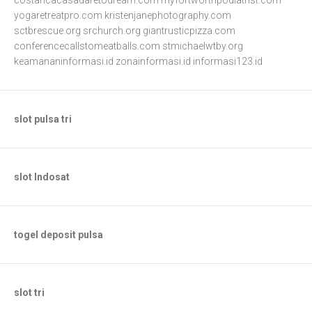
costaricacasadaretodream.com
myfortworthpodiatrist.com
yogaretreatpro.com
kristenjanephotography.com
sctbrescue.org
srchurch.org
giantrusticpizza.com
conferencecallstomeatballs.com
stmichaelwtby.org
keamananinformasi.id
zonainformasi.id
informasi123.id
slot pulsa tri
slot Indosat
togel deposit pulsa
slot tri