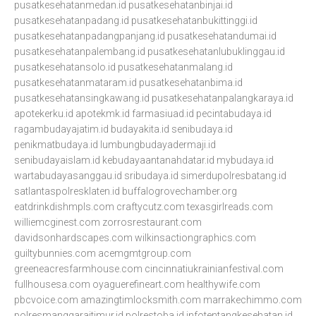
pusatkesehatanmedan.id
pusatkesehatanbinjai.id
pusatkesehatanpadang.id
pusatkesehatanbukittinggi.id
pusatkesehatanpadangpanjang.id
pusatkesehatandumai.id
pusatkesehatanpalembang.id
pusatkesehatanlubuklinggau.id
pusatkesehatansolo.id
pusatkesehatanmalang.id
pusatkesehatanmataram.id
pusatkesehatanbima.id
pusatkesehatansingkawang.id
pusatkesehatanpalangkaraya.id
apotekerku.id
apotekmk.id
farmasiuad.id
pecintabudaya.id
ragambudayajatim.id
budayakita.id
senibudaya.id
penikmatbudaya.id
lumbungbudayadermaji.id
senibudayaislam.id
kebudayaantanahdatar.id
mybudaya.id
wartabudayasanggau.id
sribudaya.id
simerdupolresbatang.id
satlantaspolresklaten.id
buffalogrovechamber.org
eatdrinkdishmpls.com
craftycutz.com
texasgirlreads.com
williemcginest.com
zorrosrestaurant.com
davidsonhardscapes.com
wilkinsactiongraphics.com
guiltybunnies.com
acemgmtgroup.com
greeneacresfarmhouse.com
cincinnatiukrainianfestival.com
fullhousesa.com
oyaguerefineart.com
healthywife.com
pbcvoice.com
amazingtimlocksmith.com
marrakechimmo.com
polresmanggaraitimur.id
polrestoba.id
infotentangkesehatan.id