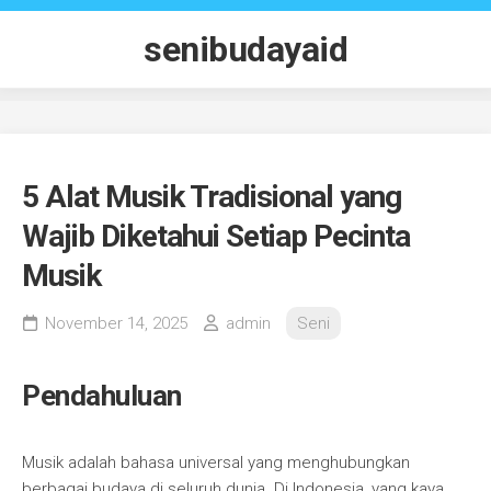
Skip
to
senibudayaid
content
5 Alat Musik Tradisional yang
Wajib Diketahui Setiap Pecinta
Musik
November 14, 2025
admin
Seni
Pendahuluan
Musik adalah bahasa universal yang menghubungkan
berbagai budaya di seluruh dunia. Di Indonesia, yang kaya