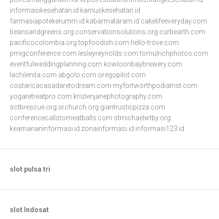
informasikesehatan.id
kamuskesehatan.id
farmasiapotekerumm.id
kabarmataram.id
cakelifeeveryday.com
beansandgreens.org
conservationsolutions.org
curbearth.com
pacificocolombia.org
topfoodish.com
hello-trove.com
pmigconference.com
lesleyreynolds.com
tomulrichphotos.com
eventfulweddingplanning.com
kowloonbaybrewery.com
lachilenita.com
abgolo.com
oregopilot.com
costaricacasadaretodream.com
myfortworthpodiatrist.com
yogaretreatpro.com
kristenjanephotography.com
sctbrescue.org
srchurch.org
giantrusticpizza.com
conferencecallstomeatballs.com
stmichaelwtby.org
keamananinformasi.id
zonainformasi.id
informasi123.id
slot pulsa tri
slot Indosat