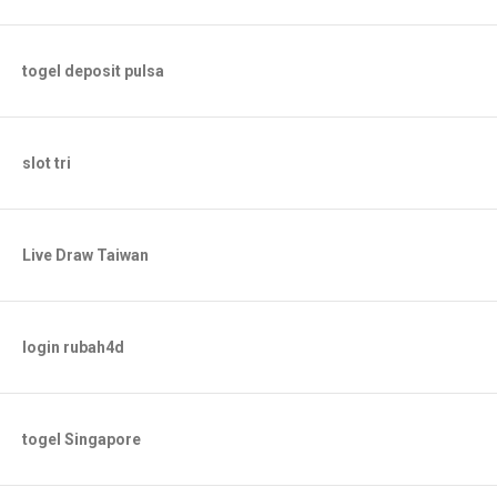
togel deposit pulsa
slot tri
Live Draw Taiwan
login rubah4d
togel Singapore