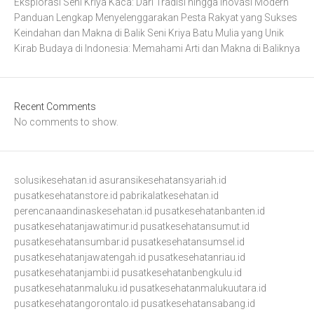
Eksplorasi Seni Kriya Kaca: Dari Tradisi hingga Inovasi Modern
Panduan Lengkap Menyelenggarakan Pesta Rakyat yang Sukses
Keindahan dan Makna di Balik Seni Kriya Batu Mulia yang Unik
Kirab Budaya di Indonesia: Memahami Arti dan Makna di Baliknya
Recent Comments
No comments to show.
solusikesehatan.id
asuransikesehatansyariah.id
pusatkesehatanstore.id
pabrikalatkesehatan.id
perencanaandinaskesehatan.id
pusatkesehatanbanten.id
pusatkesehatanjawatimur.id
pusatkesehatansumut.id
pusatkesehatansumbar.id
pusatkesehatansumsel.id
pusatkesehatanjawatengah.id
pusatkesehatanriau.id
pusatkesehatanjambi.id
pusatkesehatanbengkulu.id
pusatkesehatanmaluku.id
pusatkesehatanmalukuutara.id
pusatkesehatangorontalo.id
pusatkesehatansabang.id