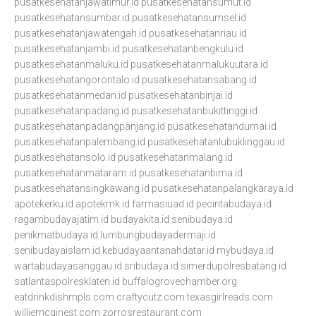
pusatkesehatanjawatimur.id
pusatkesehatansumut.id
pusatkesehatansumbar.id
pusatkesehatansumsel.id
pusatkesehatanjawatengah.id
pusatkesehatanriau.id
pusatkesehatanjambi.id
pusatkesehatanbengkulu.id
pusatkesehatanmaluku.id
pusatkesehatanmalukuutara.id
pusatkesehatangorontalo.id
pusatkesehatansabang.id
pusatkesehatanmedan.id
pusatkesehatanbinjai.id
pusatkesehatanpadang.id
pusatkesehatanbukittinggi.id
pusatkesehatanpadangpanjang.id
pusatkesehatandumai.id
pusatkesehatanpalembang.id
pusatkesehatanlubuklinggau.id
pusatkesehatansolo.id
pusatkesehatanmalang.id
pusatkesehatanmataram.id
pusatkesehatanbima.id
pusatkesehatansingkawang.id
pusatkesehatanpalangkaraya.id
apotekerku.id
apotekmk.id
farmasiuad.id
pecintabudaya.id
ragambudayajatim.id
budayakita.id
senibudaya.id
penikmatbudaya.id
lumbungbudayadermaji.id
senibudayaislam.id
kebudayaantanahdatar.id
mybudaya.id
wartabudayasanggau.id
sribudaya.id
simerdupolresbatang.id
satlantaspolresklaten.id
buffalogrovechamber.org
eatdrinkdishmpls.com
craftycutz.com
texasgirlreads.com
williemcginest.com
zorrosrestaurant.com