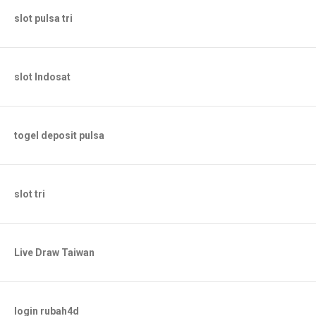
slot pulsa tri
slot Indosat
togel deposit pulsa
slot tri
Live Draw Taiwan
login rubah4d