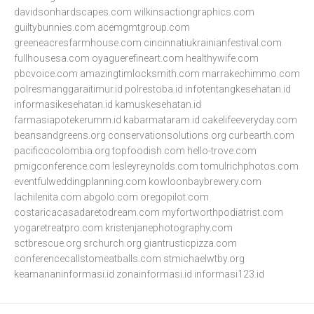
davidsonhardscapes.com
wilkinsactiongraphics.com
guiltybunnies.com
acemgmtgroup.com
greeneacresfarmhouse.com
cincinnatiukrainianfestival.com
fullhousesa.com
oyaguerefineart.com
healthywife.com
pbcvoice.com
amazingtimlocksmith.com
marrakechimmo.com
polresmanggaraitimur.id
polrestoba.id
infotentangkesehatan.id
informasikesehatan.id
kamuskesehatan.id
farmasiapotekerumm.id
kabarmataram.id
cakelifeeveryday.com
beansandgreens.org
conservationsolutions.org
curbearth.com
pacificocolombia.org
topfoodish.com
hello-trove.com
pmigconference.com
lesleyreynolds.com
tomulrichphotos.com
eventfulweddingplanning.com
kowloonbaybrewery.com
lachilenita.com
abgolo.com
oregopilot.com
costaricacasadaretodream.com
myfortworthpodiatrist.com
yogaretreatpro.com
kristenjanephotography.com
sctbrescue.org
srchurch.org
giantrusticpizza.com
conferencecallstomeatballs.com
stmichaelwtby.org
keamananinformasi.id
zonainformasi.id
informasi123.id