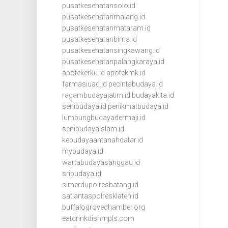
pusatkesehatansolo.id
pusatkesehatanmalang.id
pusatkesehatanmataram.id
pusatkesehatanbima.id
pusatkesehatansingkawang.id
pusatkesehatanpalangkaraya.id
apotekerku.id
apotekmk.id
farmasiuad.id
pecintabudaya.id
ragambudayajatim.id
budayakita.id
senibudaya.id
penikmatbudaya.id
lumbungbudayadermaji.id
senibudayaislam.id
kebudayaantanahdatar.id
mybudaya.id
wartabudayasanggau.id
sribudaya.id
simerdupolresbatang.id
satlantaspolresklaten.id
buffalogrovechamber.org
eatdrinkdishmpls.com