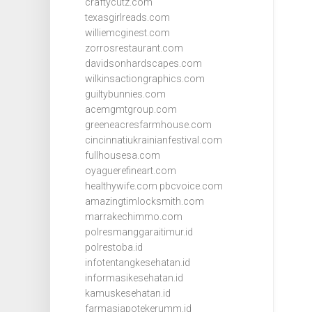
craftycutz.com
texasgirlreads.com
williemcginest.com
zorrosrestaurant.com
davidsonhardscapes.com
wilkinsactiongraphics.com
guiltybunnies.com
acemgmtgroup.com
greeneacresfarmhouse.com
cincinnatiukrainianfestival.com
fullhousesa.com
oyaguerefineart.com
healthywife.com
pbcvoice.com
amazingtimlocksmith.com
marrakechimmo.com
polresmanggaraitimur.id
polrestoba.id
infotentangkesehatan.id
informasikesehatan.id
kamuskesehatan.id
farmasiapotekerumm.id