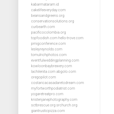
kabarmataram.id
cakelifeeveryday.com
beansandgreens.org
conservationsolutions.org
curbearth.com
pacificocolombia.org
topfoodish.com
hello-trove.com
pmigconference.com
lesleyreynolds.com
tomulrichphotos.com
eventfulweddingplanning.com
kowloonbaybrewery.com
lachilenita.com
abgolo.com
oregopilot.com
costaricacasadaretodream.com
myfortworthpodiatrist.com
yogaretreatpro.com
kristenjanephotography.com
sctbrescue.org
srchurch.org
giantrusticpizza.com