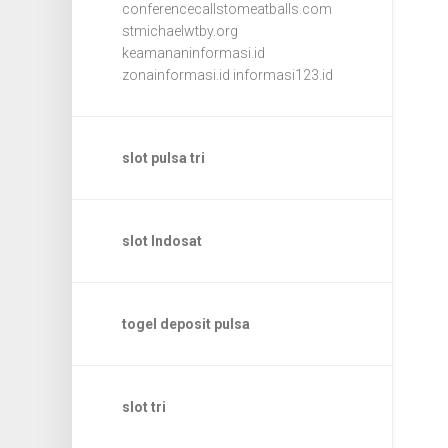
conferencecallstomeatballs.com
stmichaelwtby.org
keamananinformasi.id
zonainformasi.id
informasi123.id
slot pulsa tri
slot Indosat
togel deposit pulsa
slot tri