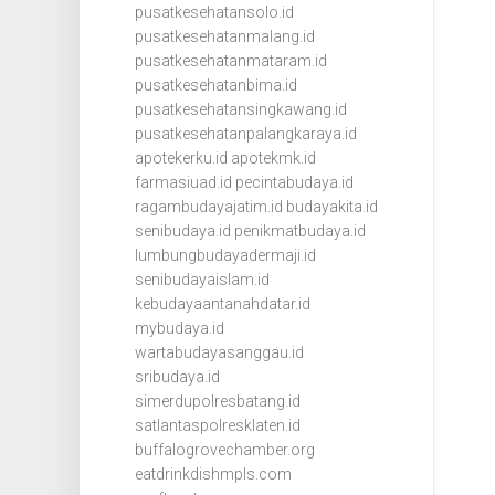
pusatkesehatansolo.id
pusatkesehatanmalang.id
pusatkesehatanmataram.id
pusatkesehatanbima.id
pusatkesehatansingkawang.id
pusatkesehatanpalangkaraya.id
apotekerku.id
apotekmk.id
farmasiuad.id
pecintabudaya.id
ragambudayajatim.id
budayakita.id
senibudaya.id
penikmatbudaya.id
lumbungbudayadermaji.id
senibudayaislam.id
kebudayaantanahdatar.id
mybudaya.id
wartabudayasanggau.id
sribudaya.id
simerdupolresbatang.id
satlantaspolresklaten.id
buffalogrovechamber.org
eatdrinkdishmpls.com