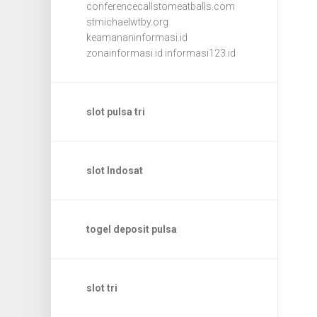
conferencecallstomeatballs.com
stmichaelwtby.org
keamananinformasi.id
zonainformasi.id
informasi123.id
slot pulsa tri
slot Indosat
togel deposit pulsa
slot tri