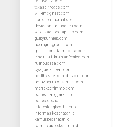
craftycutz.com
texasgirlreads.com
williemcginest.com
zorrosrestaurant.com
davidsonhardscapes.com
wilkinsactiongraphics.com
guiltybunnies.com
acemgmtgroup.com
greeneacresfarmhouse.com
cincinnatiukrainianfestival.com
fullhousesa.com
oyaguerefineart.com
healthywife.com
pbcvoice.com
amazingtimlocksmith.com
marrakechimmo.com
polresmanggaraitimur.id
polrestoba.id
infotentangkesehatan.id
informasikesehatan.id
kamuskesehatan.id
farmasiapotekerumm.id