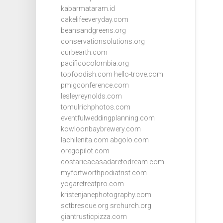
kabarmataram.id
cakelifeeveryday.com
beansandgreens.org
conservationsolutions.org
curbearth.com
pacificocolombia.org
topfoodish.com
hello-trove.com
pmigconference.com
lesleyreynolds.com
tomulrichphotos.com
eventfulweddingplanning.com
kowloonbaybrewery.com
lachilenita.com
abgolo.com
oregopilot.com
costaricacasadaretodream.com
myfortworthpodiatrist.com
yogaretreatpro.com
kristenjanephotography.com
sctbrescue.org
srchurch.org
giantrusticpizza.com