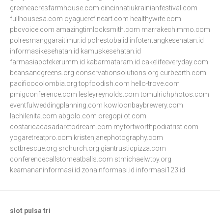
greeneacresfarmhouse.com
cincinnatiukrainianfestival.com
fullhousesa.com
oyaguerefineart.com
healthywife.com
pbcvoice.com
amazingtimlocksmith.com
marrakechimmo.com
polresmanggaraitimur.id
polrestoba.id
infotentangkesehatan.id
informasikesehatan.id
kamuskesehatan.id
farmasiapotekerumm.id
kabarmataram.id
cakelifeeveryday.com
beansandgreens.org
conservationsolutions.org
curbearth.com
pacificocolombia.org
topfoodish.com
hello-trove.com
pmigconference.com
lesleyreynolds.com
tomulrichphotos.com
eventfulweddingplanning.com
kowloonbaybrewery.com
lachilenita.com
abgolo.com
oregopilot.com
costaricacasadaretodream.com
myfortworthpodiatrist.com
yogaretreatpro.com
kristenjanephotography.com
sctbrescue.org
srchurch.org
giantrusticpizza.com
conferencecallstomeatballs.com
stmichaelwtby.org
keamananinformasi.id
zonainformasi.id
informasi123.id
slot pulsa tri