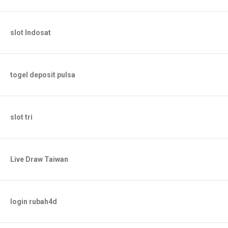
slot Indosat
togel deposit pulsa
slot tri
Live Draw Taiwan
login rubah4d