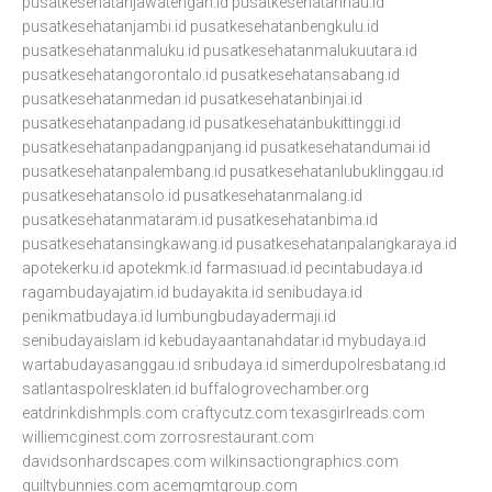
pusatkesehatanjawatengah.id
pusatkesehatanriau.id
pusatkesehatanjambi.id
pusatkesehatanbengkulu.id
pusatkesehatanmaluku.id
pusatkesehatanmalukuutara.id
pusatkesehatangorontalo.id
pusatkesehatansabang.id
pusatkesehatanmedan.id
pusatkesehatanbinjai.id
pusatkesehatanpadang.id
pusatkesehatanbukittinggi.id
pusatkesehatanpadangpanjang.id
pusatkesehatandumai.id
pusatkesehatanpalembang.id
pusatkesehatanlubuklinggau.id
pusatkesehatansolo.id
pusatkesehatanmalang.id
pusatkesehatanmataram.id
pusatkesehatanbima.id
pusatkesehatansingkawang.id
pusatkesehatanpalangkaraya.id
apotekerku.id
apotekmk.id
farmasiuad.id
pecintabudaya.id
ragambudayajatim.id
budayakita.id
senibudaya.id
penikmatbudaya.id
lumbungbudayadermaji.id
senibudayaislam.id
kebudayaantanahdatar.id
mybudaya.id
wartabudayasanggau.id
sribudaya.id
simerdupolresbatang.id
satlantaspolresklaten.id
buffalogrovechamber.org
eatdrinkdishmpls.com
craftycutz.com
texasgirlreads.com
williemcginest.com
zorrosrestaurant.com
davidsonhardscapes.com
wilkinsactiongraphics.com
guiltybunnies.com
acemgmtgroup.com