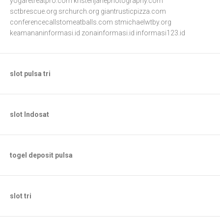
yogaretreatpro.com
kristenjanephotography.com
sctbrescue.org
srchurch.org
giantrusticpizza.com
conferencecallstomeatballs.com
stmichaelwtby.org
keamananinformasi.id
zonainformasi.id
informasi123.id
slot pulsa tri
slot Indosat
togel deposit pulsa
slot tri