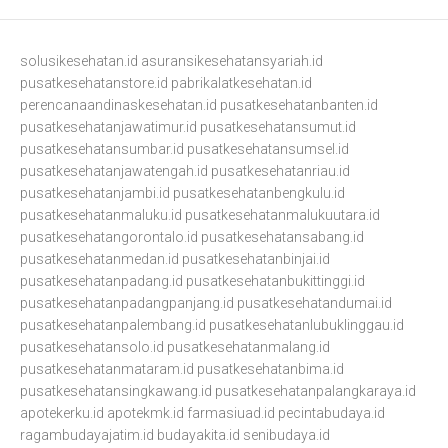
solusikesehatan.id
asuransikesehatansyariah.id
pusatkesehatanstore.id
pabrikalatkesehatan.id
perencanaandinaskesehatan.id
pusatkesehatanbanten.id
pusatkesehatanjawatimur.id
pusatkesehatansumut.id
pusatkesehatansumbar.id
pusatkesehatansumsel.id
pusatkesehatanjawatengah.id
pusatkesehatanriau.id
pusatkesehatanjambi.id
pusatkesehatanbengkulu.id
pusatkesehatanmaluku.id
pusatkesehatanmalukuutara.id
pusatkesehatangorontalo.id
pusatkesehatansabang.id
pusatkesehatanmedan.id
pusatkesehatanbinjai.id
pusatkesehatanpadang.id
pusatkesehatanbukittinggi.id
pusatkesehatanpadangpanjang.id
pusatkesehatandumai.id
pusatkesehatanpalembang.id
pusatkesehatanlubuklinggau.id
pusatkesehatansolo.id
pusatkesehatanmalang.id
pusatkesehatanmataram.id
pusatkesehatanbima.id
pusatkesehatansingkawang.id
pusatkesehatanpalangkaraya.id
apotekerku.id
apotekmk.id
farmasiuad.id
pecintabudaya.id
ragambudayajatim.id
budayakita.id
senibudaya.id