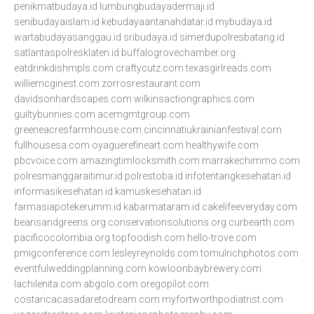
penikmatbudaya.id
lumbungbudayadermaji.id
senibudayaislam.id
kebudayaantanahdatar.id
mybudaya.id
wartabudayasanggau.id
sribudaya.id
simerdupolresbatang.id
satlantaspolresklaten.id
buffalogrovechamber.org
eatdrinkdishmpls.com
craftycutz.com
texasgirlreads.com
williemcginest.com
zorrosrestaurant.com
davidsonhardscapes.com
wilkinsactiongraphics.com
guiltybunnies.com
acemgmtgroup.com
greeneacresfarmhouse.com
cincinnatiukrainianfestival.com
fullhousesa.com
oyaguerefineart.com
healthywife.com
pbcvoice.com
amazingtimlocksmith.com
marrakechimmo.com
polresmanggaraitimur.id
polrestoba.id
infotentangkesehatan.id
informasikesehatan.id
kamuskesehatan.id
farmasiapotekerumm.id
kabarmataram.id
cakelifeeveryday.com
beansandgreens.org
conservationsolutions.org
curbearth.com
pacificocolombia.org
topfoodish.com
hello-trove.com
pmigconference.com
lesleyreynolds.com
tomulrichphotos.com
eventfulweddingplanning.com
kowloonbaybrewery.com
lachilenita.com
abgolo.com
oregopilot.com
costaricacasadaretodream.com
myfortworthpodiatrist.com