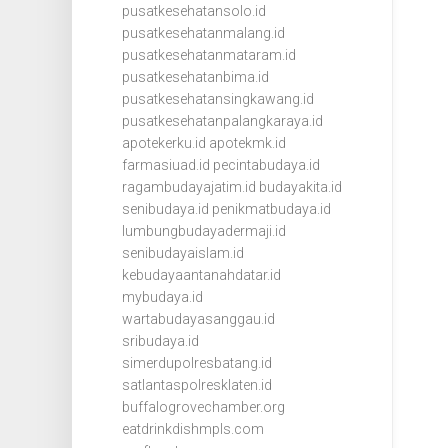
pusatkesehatansolo.id
pusatkesehatanmalang.id
pusatkesehatanmataram.id
pusatkesehatanbima.id
pusatkesehatansingkawang.id
pusatkesehatanpalangkaraya.id
apotekerku.id
apotekmk.id
farmasiuad.id
pecintabudaya.id
ragambudayajatim.id
budayakita.id
senibudaya.id
penikmatbudaya.id
lumbungbudayadermaji.id
senibudayaislam.id
kebudayaantanahdatar.id
mybudaya.id
wartabudayasanggau.id
sribudaya.id
simerdupolresbatang.id
satlantaspolresklaten.id
buffalogrovechamber.org
eatdrinkdishmpls.com