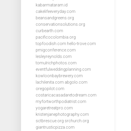
kabarmataram.id
cakelifeeveryday.com
beansandgreens.org
conservationsolutions.org
curbearth.com
pacificocolombia.org
topfoodish.com
hello-trove.com
pmigconference.com
lesleyreynolds.com
tomulrichphotos.com
eventfulweddingplanning.com
kowloonbaybrewery.com
lachilenita.com
abgolo.com
oregopilot.com
costaricacasadaretodream.com
myfortworthpodiatrist.com
yogaretreatpro.com
kristenjanephotography.com
sctbrescue.org
srchurch.org
giantrusticpizza.com