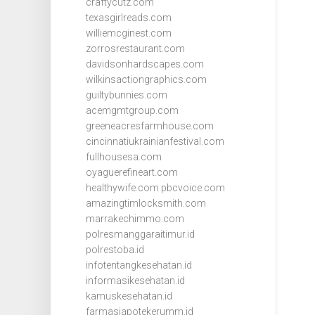
craftycutz.com
texasgirlreads.com
williemcginest.com
zorrosrestaurant.com
davidsonhardscapes.com
wilkinsactiongraphics.com
guiltybunnies.com
acemgmtgroup.com
greeneacresfarmhouse.com
cincinnatiukrainianfestival.com
fullhousesa.com
oyaguerefineart.com
healthywife.com
pbcvoice.com
amazingtimlocksmith.com
marrakechimmo.com
polresmanggaraitimur.id
polrestoba.id
infotentangkesehatan.id
informasikesehatan.id
kamuskesehatan.id
farmasiapotekerumm.id