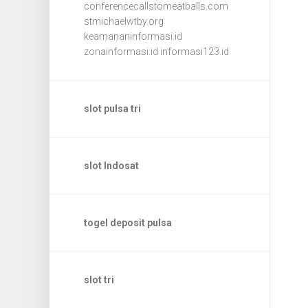
conferencecallstomeatballs.com
stmichaelwtby.org
keamananinformasi.id
zonainformasi.id
informasi123.id
slot pulsa tri
slot Indosat
togel deposit pulsa
slot tri