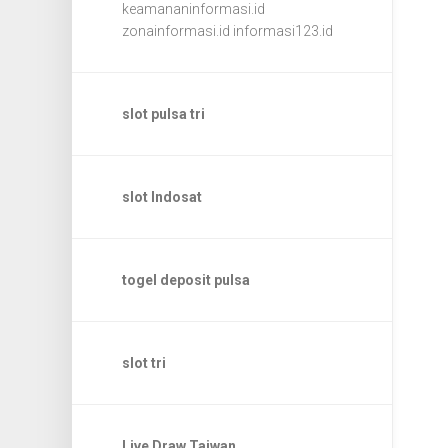
keamananinformasi.id
zonainformasi.id
informasi123.id
slot pulsa tri
slot Indosat
togel deposit pulsa
slot tri
Live Draw Taiwan