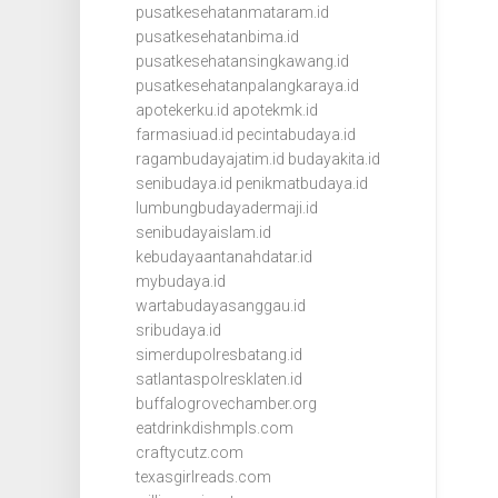
pusatkesehatanmataram.id
pusatkesehatanbima.id
pusatkesehatansingkawang.id
pusatkesehatanpalangkaraya.id
apotekerku.id
apotekmk.id
farmasiuad.id
pecintabudaya.id
ragambudayajatim.id
budayakita.id
senibudaya.id
penikmatbudaya.id
lumbungbudayadermaji.id
senibudayaislam.id
kebudayaantanahdatar.id
mybudaya.id
wartabudayasanggau.id
sribudaya.id
simerdupolresbatang.id
satlantaspolresklaten.id
buffalogrovechamber.org
eatdrinkdishmpls.com
craftycutz.com
texasgirlreads.com