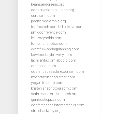
beansandgreens.org
conservationsolutions.org
curbearth.com
pacificocolombia.org
topfoodish.com
hello-trove.com
pmigconference.com
lesleyreynolds.com
tomulrichphotos.com
eventfulweddingplanning.com
kowloonbaybrewery.com
lachilenita.com
abgolo.com
oregopilot.com
costaricacasadaretodream.com
myfortworthpodiatrist.com
yogaretreatpro.com
kristenjanephotography.com
sctbrescue.org
srchurch.org
giantrusticpizza.com
conferencecallstomeatballs.com
stmichaelwtby.org