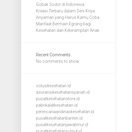
Gobak Sodor di Indonesia
Kreasi Terbaru dalam Seni Kriya
Anyaman yang Harus Kamu Coba
Manfaat Bermain Egrang bagi
Kesehatan dan Keterampilan Anak
Recent Comments
No comments to show.
solusikesehatan.id
asuransikesehatansyariah.id
pusatkesehatanstore.id
pabrikalatkesehatan.id
perencanaandinaskesehatan.id
pusatkesehatanbanten.id
pusatkesehatanjawatimur.id
pusatkesehatansumut.id