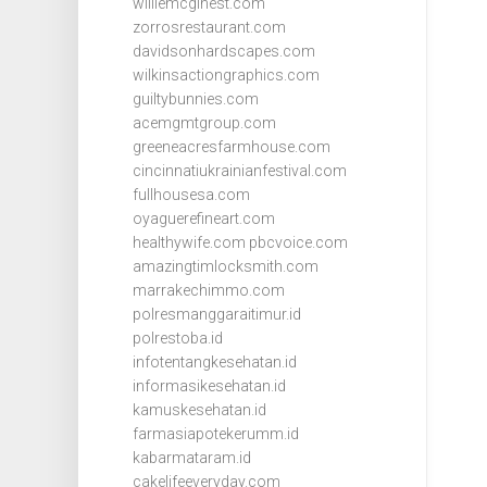
williemcginest.com
zorrosrestaurant.com
davidsonhardscapes.com
wilkinsactiongraphics.com
guiltybunnies.com
acemgmtgroup.com
greeneacresfarmhouse.com
cincinnatiukrainianfestival.com
fullhousesa.com
oyaguerefineart.com
healthywife.com
pbcvoice.com
amazingtimlocksmith.com
marrakechimmo.com
polresmanggaraitimur.id
polrestoba.id
infotentangkesehatan.id
informasikesehatan.id
kamuskesehatan.id
farmasiapotekerumm.id
kabarmataram.id
cakelifeeveryday.com