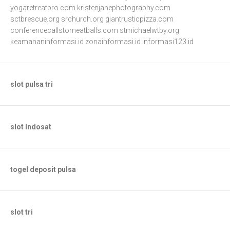
yogaretreatpro.com
kristenjanephotography.com
sctbrescue.org
srchurch.org
giantrusticpizza.com
conferencecallstomeatballs.com
stmichaelwtby.org
keamananinformasi.id
zonainformasi.id
informasi123.id
slot pulsa tri
slot Indosat
togel deposit pulsa
slot tri