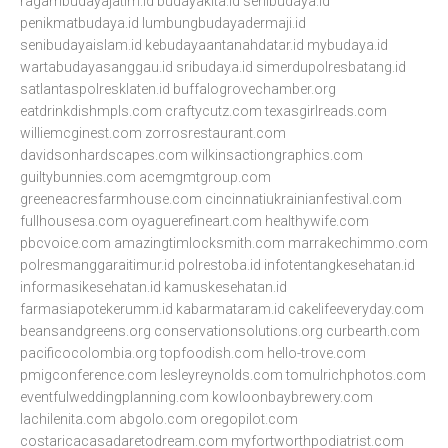
ragambudayajatim.id
budayakita.id
senibudaya.id
penikmatbudaya.id
lumbungbudayadermaji.id
senibudayaislam.id
kebudayaantanahdatar.id
mybudaya.id
wartabudayasanggau.id
sribudaya.id
simerdupolresbatang.id
satlantaspolresklaten.id
buffalogrovechamber.org
eatdrinkdishmpls.com
craftycutz.com
texasgirlreads.com
williemcginest.com
zorrosrestaurant.com
davidsonhardscapes.com
wilkinsactiongraphics.com
guiltybunnies.com
acemgmtgroup.com
greeneacresfarmhouse.com
cincinnatiukrainianfestival.com
fullhousesa.com
oyaguerefineart.com
healthywife.com
pbcvoice.com
amazingtimlocksmith.com
marrakechimmo.com
polresmanggaraitimur.id
polrestoba.id
infotentangkesehatan.id
informasikesehatan.id
kamuskesehatan.id
farmasiapotekerumm.id
kabarmataram.id
cakelifeeveryday.com
beansandgreens.org
conservationsolutions.org
curbearth.com
pacificocolombia.org
topfoodish.com
hello-trove.com
pmigconference.com
lesleyreynolds.com
tomulrichphotos.com
eventfulweddingplanning.com
kowloonbaybrewery.com
lachilenita.com
abgolo.com
oregopilot.com
costaricacasadaretodream.com
myfortworthpodiatrist.com