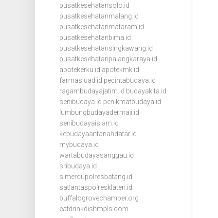
pusatkesehatansolo.id
pusatkesehatanmalang.id
pusatkesehatanmataram.id
pusatkesehatanbima.id
pusatkesehatansingkawang.id
pusatkesehatanpalangkaraya.id
apotekerku.id
apotekmk.id
farmasiuad.id
pecintabudaya.id
ragambudayajatim.id
budayakita.id
senibudaya.id
penikmatbudaya.id
lumbungbudayadermaji.id
senibudayaislam.id
kebudayaantanahdatar.id
mybudaya.id
wartabudayasanggau.id
sribudaya.id
simerdupolresbatang.id
satlantaspolresklaten.id
buffalogrovechamber.org
eatdrinkdishmpls.com