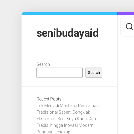
Skip
to
content
senibudayaid
Search
Search
Recent Posts
Trik Menjadi Master di Permainan
Tradisional Seperti Congklak
Eksplorasi Seni Kriya Kaca: Dari
Tradisi hingga Inovasi Modern
Panduan Lengkap