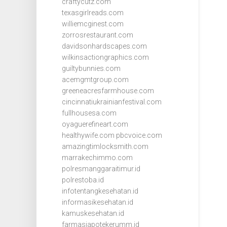
craftycutz.com
texasgirlreads.com
williemcginest.com
zorrosrestaurant.com
davidsonhardscapes.com
wilkinsactiongraphics.com
guiltybunnies.com
acemgmtgroup.com
greeneacresfarmhouse.com
cincinnatiukrainianfestival.com
fullhousesa.com
oyaguerefineart.com
healthywife.com
pbcvoice.com
amazingtimlocksmith.com
marrakechimmo.com
polresmanggaraitimur.id
polrestoba.id
infotentangkesehatan.id
informasikesehatan.id
kamuskesehatan.id
farmasiapotekerumm.id