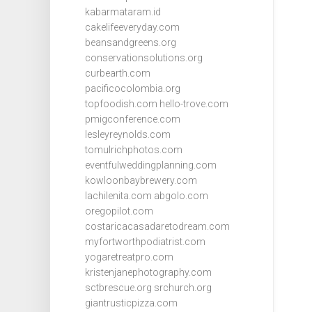
kabarmataram.id
cakelifeeveryday.com
beansandgreens.org
conservationsolutions.org
curbearth.com
pacificocolombia.org
topfoodish.com
hello-trove.com
pmigconference.com
lesleyreynolds.com
tomulrichphotos.com
eventfulweddingplanning.com
kowloonbaybrewery.com
lachilenita.com
abgolo.com
oregopilot.com
costaricacasadaretodream.com
myfortworthpodiatrist.com
yogaretreatpro.com
kristenjanephotography.com
sctbrescue.org
srchurch.org
giantrusticpizza.com