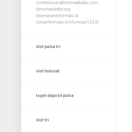
conferencecallstomeatballs.com
stmichaelwtby.org
keamananinformasi.id
zonainformasi.id
informasi123.id
slot pulsa tri
slot Indosat
togel deposit pulsa
slot tri