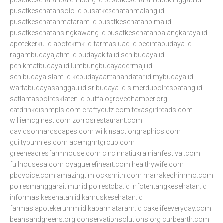
pusatkesehatanpalembang.id
pusatkesehatanlubuklinggau.id
pusatkesehatansolo.id
pusatkesehatanmalang.id
pusatkesehatanmataram.id
pusatkesehatanbima.id
pusatkesehatansingkawang.id
pusatkesehatanpalangkaraya.id
apotekerku.id
apotekmk.id
farmasiuad.id
pecintabudaya.id
ragambudayajatim.id
budayakita.id
senibudaya.id
penikmatbudaya.id
lumbungbudayadermaji.id
senibudayaislam.id
kebudayaantanahdatar.id
mybudaya.id
wartabudayasanggau.id
sribudaya.id
simerdupolresbatang.id
satlantaspolresklaten.id
buffalogrovechamber.org
eatdrinkdishmpls.com
craftycutz.com
texasgirlreads.com
williemcginest.com
zorrosrestaurant.com
davidsonhardscapes.com
wilkinsactiongraphics.com
guiltybunnies.com
acemgmtgroup.com
greeneacresfarmhouse.com
cincinnatiukrainianfestival.com
fullhousesa.com
oyaguerefineart.com
healthywife.com
pbcvoice.com
amazingtimlocksmith.com
marrakechimmo.com
polresmanggaraitimur.id
polrestoba.id
infotentangkesehatan.id
informasikesehatan.id
kamuskesehatan.id
farmasiapotekerumm.id
kabarmataram.id
cakelifeeveryday.com
beansandgreens.org
conservationsolutions.org
curbearth.com