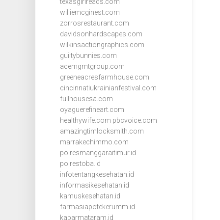
texasgirlreads.com
williemcginest.com
zorrosrestaurant.com
davidsonhardscapes.com
wilkinsactiongraphics.com
guiltybunnies.com
acemgmtgroup.com
greeneacresfarmhouse.com
cincinnatiukrainianfestival.com
fullhousesa.com
oyaguerefineart.com
healthywife.com
pbcvoice.com
amazingtimlocksmith.com
marrakechimmo.com
polresmanggaraitimur.id
polrestoba.id
infotentangkesehatan.id
informasikesehatan.id
kamuskesehatan.id
farmasiapotekerumm.id
kabarmataram.id