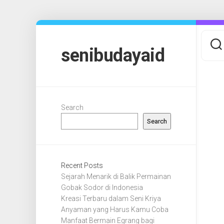
Skip
to
content
senibudayaid
Search
Search
Recent Posts
Sejarah Menarik di Balik Permainan
Gobak Sodor di Indonesia
Kreasi Terbaru dalam Seni Kriya
Anyaman yang Harus Kamu Coba
Manfaat Bermain Egrang bagi