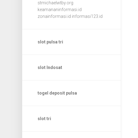
stmichaelwtby.org
keamananinformasi.id
zonainformasi.id
informasi123.id
slot pulsa tri
slot Indosat
togel deposit pulsa
slot tri