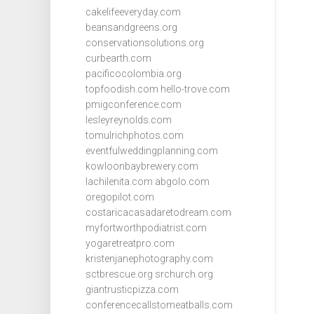
cakelifeeveryday.com
beansandgreens.org
conservationsolutions.org
curbearth.com
pacificocolombia.org
topfoodish.com
hello-trove.com
pmigconference.com
lesleyreynolds.com
tomulrichphotos.com
eventfulweddingplanning.com
kowloonbaybrewery.com
lachilenita.com
abgolo.com
oregopilot.com
costaricacasadaretodream.com
myfortworthpodiatrist.com
yogaretreatpro.com
kristenjanephotography.com
sctbrescue.org
srchurch.org
giantrusticpizza.com
conferencecallstomeatballs.com