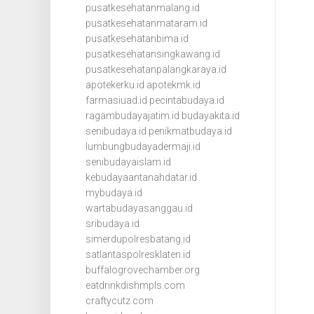
pusatkesehatanmalang.id
pusatkesehatanmataram.id
pusatkesehatanbima.id
pusatkesehatansingkawang.id
pusatkesehatanpalangkaraya.id
apotekerku.id
apotekmk.id
farmasiuad.id
pecintabudaya.id
ragambudayajatim.id
budayakita.id
senibudaya.id
penikmatbudaya.id
lumbungbudayadermaji.id
senibudayaislam.id
kebudayaantanahdatar.id
mybudaya.id
wartabudayasanggau.id
sribudaya.id
simerdupolresbatang.id
satlantaspolresklaten.id
buffalogrovechamber.org
eatdrinkdishmpls.com
craftycutz.com