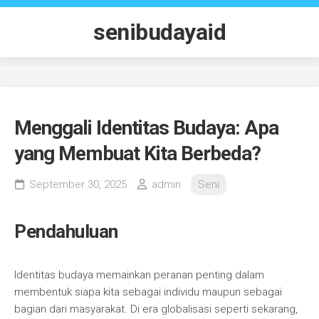
Skip
to
senibudayaid
content
Menggali Identitas Budaya: Apa
yang Membuat Kita Berbeda?
September 30, 2025
admin
Seni
Pendahuluan
Identitas budaya memainkan peranan penting dalam
membentuk siapa kita sebagai individu maupun sebagai
bagian dari masyarakat. Di era globalisasi seperti sekarang,