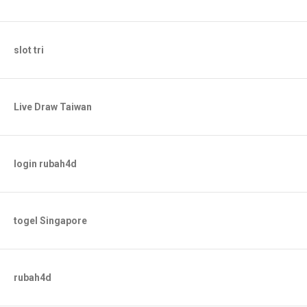
slot tri
Live Draw Taiwan
login rubah4d
togel Singapore
rubah4d