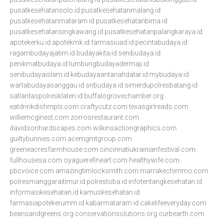
pusatkesehatansolo.id
pusatkesehatanmalang.id
pusatkesehatanmataram.id
pusatkesehatanbima.id
pusatkesehatansingkawang.id
pusatkesehatanpalangkaraya.id
apotekerku.id
apotekmk.id
farmasiuad.id
pecintabudaya.id
ragambudayajatim.id
budayakita.id
senibudaya.id
penikmatbudaya.id
lumbungbudayadermaji.id
senibudayaislam.id
kebudayaantanahdatar.id
mybudaya.id
wartabudayasanggau.id
sribudaya.id
simerdupolresbatang.id
satlantaspolresklaten.id
buffalogrovechamber.org
eatdrinkdishmpls.com
craftycutz.com
texasgirlreads.com
williemcginest.com
zorrosrestaurant.com
davidsonhardscapes.com
wilkinsactiongraphics.com
guiltybunnies.com
acemgmtgroup.com
greeneacresfarmhouse.com
cincinnatiukrainianfestival.com
fullhousesa.com
oyaguerefineart.com
healthywife.com
pbcvoice.com
amazingtimlocksmith.com
marrakechimmo.com
polresmanggaraitimur.id
polrestoba.id
infotentangkesehatan.id
informasikesehatan.id
kamuskesehatan.id
farmasiapotekerumm.id
kabarmataram.id
cakelifeeveryday.com
beansandgreens.org
conservationsolutions.org
curbearth.com