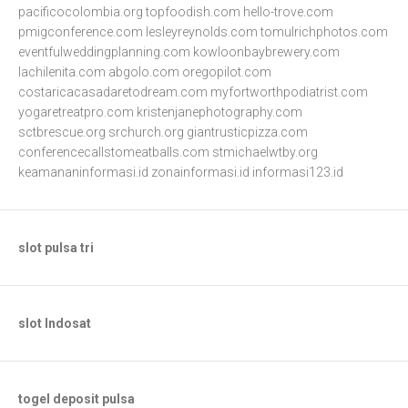
pacificocolombia.org
topfoodish.com
hello-trove.com
pmigconference.com
lesleyreynolds.com
tomulrichphotos.com
eventfulweddingplanning.com
kowloonbaybrewery.com
lachilenita.com
abgolo.com
oregopilot.com
costaricacasadaretodream.com
myfortworthpodiatrist.com
yogaretreatpro.com
kristenjanephotography.com
sctbrescue.org
srchurch.org
giantrusticpizza.com
conferencecallstomeatballs.com
stmichaelwtby.org
keamananinformasi.id
zonainformasi.id
informasi123.id
slot pulsa tri
slot Indosat
togel deposit pulsa