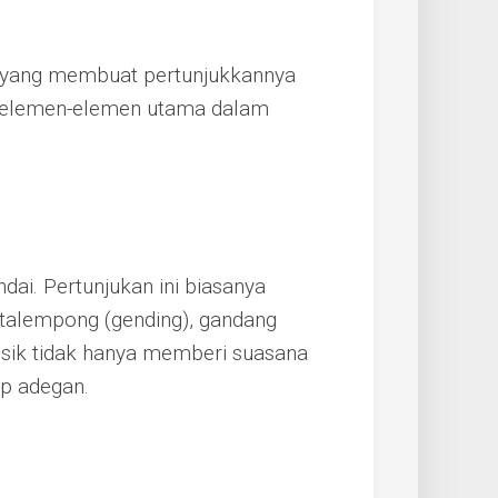
en yang membuat pertunjukkannya
h elemen-elemen utama dalam
dai. Pertunjukan ini biasanya
ti talempong (gending), gandang
 musik tidak hanya memberi suasana
ap adegan.