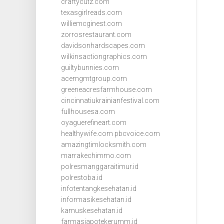
craftycutz.com
texasgirlreads.com
williemcginest.com
zorrosrestaurant.com
davidsonhardscapes.com
wilkinsactiongraphics.com
guiltybunnies.com
acemgmtgroup.com
greeneacresfarmhouse.com
cincinnatiukrainianfestival.com
fullhousesa.com
oyaguerefineart.com
healthywife.com
pbcvoice.com
amazingtimlocksmith.com
marrakechimmo.com
polresmanggaraitimur.id
polrestoba.id
infotentangkesehatan.id
informasikesehatan.id
kamuskesehatan.id
farmasiapotekerumm.id