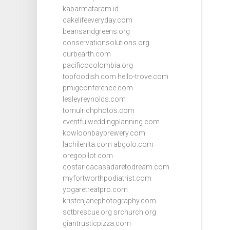
kabarmataram.id
cakelifeeveryday.com
beansandgreens.org
conservationsolutions.org
curbearth.com
pacificocolombia.org
topfoodish.com
hello-trove.com
pmigconference.com
lesleyreynolds.com
tomulrichphotos.com
eventfulweddingplanning.com
kowloonbaybrewery.com
lachilenita.com
abgolo.com
oregopilot.com
costaricacasadaretodream.com
myfortworthpodiatrist.com
yogaretreatpro.com
kristenjanephotography.com
sctbrescue.org
srchurch.org
giantrusticpizza.com