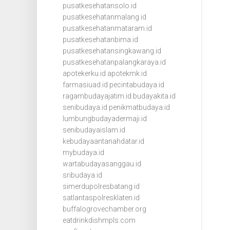
pusatkesehatansolo.id
pusatkesehatanmalang.id
pusatkesehatanmataram.id
pusatkesehatanbima.id
pusatkesehatansingkawang.id
pusatkesehatanpalangkaraya.id
apotekerku.id
apotekmk.id
farmasiuad.id
pecintabudaya.id
ragambudayajatim.id
budayakita.id
senibudaya.id
penikmatbudaya.id
lumbungbudayadermaji.id
senibudayaislam.id
kebudayaantanahdatar.id
mybudaya.id
wartabudayasanggau.id
sribudaya.id
simerdupolresbatang.id
satlantaspolresklaten.id
buffalogrovechamber.org
eatdrinkdishmpls.com