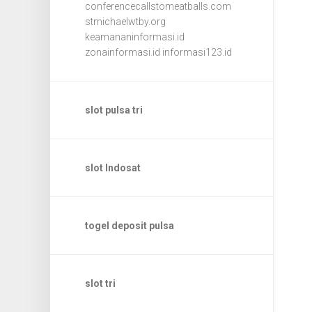
conferencecallstomeatballs.com
stmichaelwtby.org
keamananinformasi.id
zonainformasi.id
informasi123.id
slot pulsa tri
slot Indosat
togel deposit pulsa
slot tri