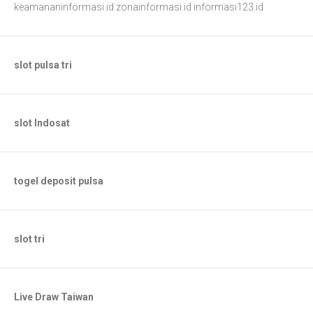
keamananinformasi.id
zonainformasi.id
informasi123.id
slot pulsa tri
slot Indosat
togel deposit pulsa
slot tri
Live Draw Taiwan