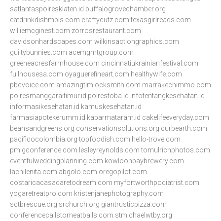
satlantaspolresklaten.id
buffalogrovechamber.org
eatdrinkdishmpls.com
craftycutz.com
texasgirlreads.com
williemcginest.com
zorrosrestaurant.com
davidsonhardscapes.com
wilkinsactiongraphics.com
guiltybunnies.com
acemgmtgroup.com
greeneacresfarmhouse.com
cincinnatiukrainianfestival.com
fullhousesa.com
oyaguerefineart.com
healthywife.com
pbcvoice.com
amazingtimlocksmith.com
marrakechimmo.com
polresmanggaraitimur.id
polrestoba.id
infotentangkesehatan.id
informasikesehatan.id
kamuskesehatan.id
farmasiapotekerumm.id
kabarmataram.id
cakelifeeveryday.com
beansandgreens.org
conservationsolutions.org
curbearth.com
pacificocolombia.org
topfoodish.com
hello-trove.com
pmigconference.com
lesleyreynolds.com
tomulrichphotos.com
eventfulweddingplanning.com
kowloonbaybrewery.com
lachilenita.com
abgolo.com
oregopilot.com
costaricacasadaretodream.com
myfortworthpodiatrist.com
yogaretreatpro.com
kristenjanephotography.com
sctbrescue.org
srchurch.org
giantrusticpizza.com
conferencecallstomeatballs.com
stmichaelwtby.org