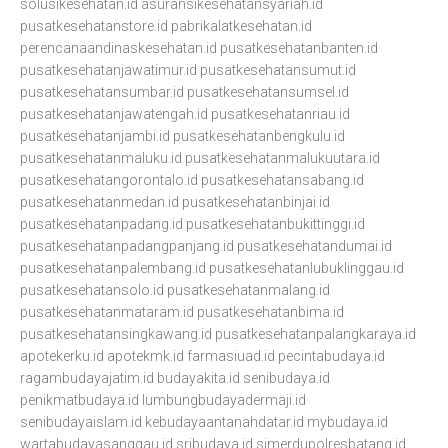
solusikesehatan.id
asuransikesehatansyariah.id
pusatkesehatanstore.id
pabrikalatkesehatan.id
perencanaandinaskesehatan.id
pusatkesehatanbanten.id
pusatkesehatanjawatimur.id
pusatkesehatansumut.id
pusatkesehatansumbar.id
pusatkesehatansumsel.id
pusatkesehatanjawatengah.id
pusatkesehatanriau.id
pusatkesehatanjambi.id
pusatkesehatanbengkulu.id
pusatkesehatanmaluku.id
pusatkesehatanmalukuutara.id
pusatkesehatangorontalo.id
pusatkesehatansabang.id
pusatkesehatanmedan.id
pusatkesehatanbinjai.id
pusatkesehatanpadang.id
pusatkesehatanbukittinggi.id
pusatkesehatanpadangpanjang.id
pusatkesehatandumai.id
pusatkesehatanpalembang.id
pusatkesehatanlubuklinggau.id
pusatkesehatansolo.id
pusatkesehatanmalang.id
pusatkesehatanmataram.id
pusatkesehatanbima.id
pusatkesehatansingkawang.id
pusatkesehatanpalangkaraya.id
apotekerku.id
apotekmk.id
farmasiuad.id
pecintabudaya.id
ragambudayajatim.id
budayakita.id
senibudaya.id
penikmatbudaya.id
lumbungbudayadermaji.id
senibudayaislam.id
kebudayaantanahdatar.id
mybudaya.id
wartabudayasanggau.id
sribudaya.id
simerdupolresbatang.id