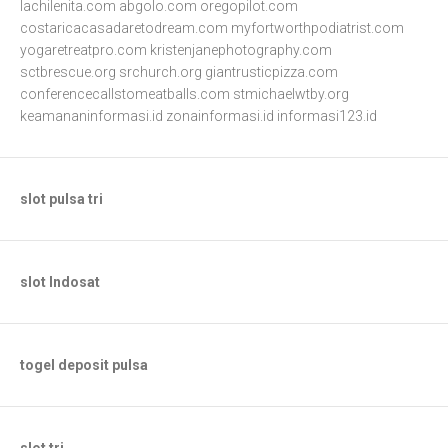
lachilenita.com
abgolo.com
oregopilot.com
costaricacasadaretodream.com
myfortworthpodiatrist.com
yogaretreatpro.com
kristenjanephotography.com
sctbrescue.org
srchurch.org
giantrusticpizza.com
conferencecallstomeatballs.com
stmichaelwtby.org
keamananinformasi.id
zonainformasi.id
informasi123.id
slot pulsa tri
slot Indosat
togel deposit pulsa