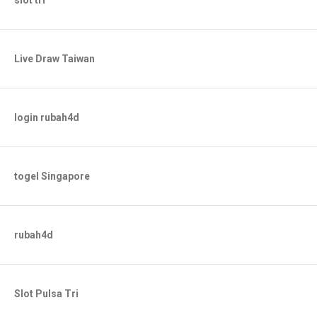
slot tri
Live Draw Taiwan
login rubah4d
togel Singapore
rubah4d
Slot Pulsa Tri