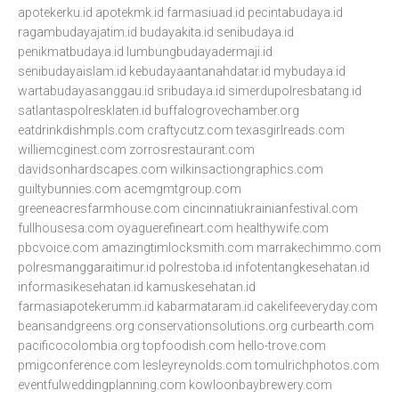
apotekerku.id
apotekmk.id
farmasiuad.id
pecintabudaya.id
ragambudayajatim.id
budayakita.id
senibudaya.id
penikmatbudaya.id
lumbungbudayadermaji.id
senibudayaislam.id
kebudayaantanahdatar.id
mybudaya.id
wartabudayasanggau.id
sribudaya.id
simerdupolresbatang.id
satlantaspolresklaten.id
buffalogrovechamber.org
eatdrinkdishmpls.com
craftycutz.com
texasgirlreads.com
williemcginest.com
zorrosrestaurant.com
davidsonhardscapes.com
wilkinsactiongraphics.com
guiltybunnies.com
acemgmtgroup.com
greeneacresfarmhouse.com
cincinnatiukrainianfestival.com
fullhousesa.com
oyaguerefineart.com
healthywife.com
pbcvoice.com
amazingtimlocksmith.com
marrakechimmo.com
polresmanggaraitimur.id
polrestoba.id
infotentangkesehatan.id
informasikesehatan.id
kamuskesehatan.id
farmasiapotekerumm.id
kabarmataram.id
cakelifeeveryday.com
beansandgreens.org
conservationsolutions.org
curbearth.com
pacificocolombia.org
topfoodish.com
hello-trove.com
pmigconference.com
lesleyreynolds.com
tomulrichphotos.com
eventfulweddingplanning.com
kowloonbaybrewery.com