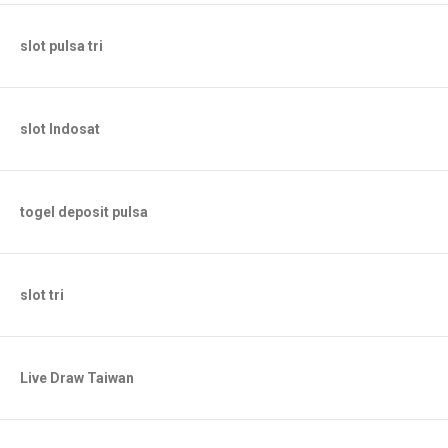
slot pulsa tri
slot Indosat
togel deposit pulsa
slot tri
Live Draw Taiwan