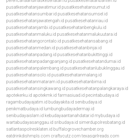
perencanaandinaskesehatan.id
pusatkesehatanbanten.id
pusatkesehatanjawatimur.id
pusatkesehatansumut.id
pusatkesehatansumbar.id
pusatkesehatansumsel.id
pusatkesehatanjawatengah.id
pusatkesehatanriau.id
pusatkesehatanjambi.id
pusatkesehatanbengkulu.id
pusatkesehatanmaluku.id
pusatkesehatanmalukuutara.id
pusatkesehatangorontalo.id
pusatkesehatansabang.id
pusatkesehatanmedan.id
pusatkesehatanbinjai.id
pusatkesehatanpadang.id
pusatkesehatanbukittinggi.id
pusatkesehatanpadangpanjang.id
pusatkesehatandumai.id
pusatkesehatanpalembang.id
pusatkesehatanlubuklinggau.id
pusatkesehatansolo.id
pusatkesehatanmalang.id
pusatkesehatanmataram.id
pusatkesehatanbima.id
pusatkesehatansingkawang.id
pusatkesehatanpalangkaraya.id
apotekerku.id
apotekmk.id
farmasiuad.id
pecintabudaya.id
ragambudayajatim.id
budayakita.id
senibudaya.id
penikmatbudaya.id
lumbungbudayadermaji.id
senibudayaislam.id
kebudayaantanahdatar.id
mybudaya.id
wartabudayasanggau.id
sribudaya.id
simerdupolresbatang.id
satlantaspolresklaten.id
buffalogrovechamber.org
eatdrinkdishmpls.com
craftycutz.com
texasgirlreads.com