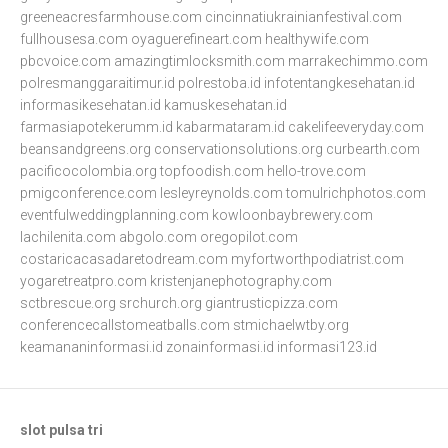
greeneacresfarmhouse.com
cincinnatiukrainianfestival.com
fullhousesa.com
oyaguerefineart.com
healthywife.com
pbcvoice.com
amazingtimlocksmith.com
marrakechimmo.com
polresmanggaraitimur.id
polrestoba.id
infotentangkesehatan.id
informasikesehatan.id
kamuskesehatan.id
farmasiapotekerumm.id
kabarmataram.id
cakelifeeveryday.com
beansandgreens.org
conservationsolutions.org
curbearth.com
pacificocolombia.org
topfoodish.com
hello-trove.com
pmigconference.com
lesleyreynolds.com
tomulrichphotos.com
eventfulweddingplanning.com
kowloonbaybrewery.com
lachilenita.com
abgolo.com
oregopilot.com
costaricacasadaretodream.com
myfortworthpodiatrist.com
yogaretreatpro.com
kristenjanephotography.com
sctbrescue.org
srchurch.org
giantrusticpizza.com
conferencecallstomeatballs.com
stmichaelwtby.org
keamananinformasi.id
zonainformasi.id
informasi123.id
slot pulsa tri