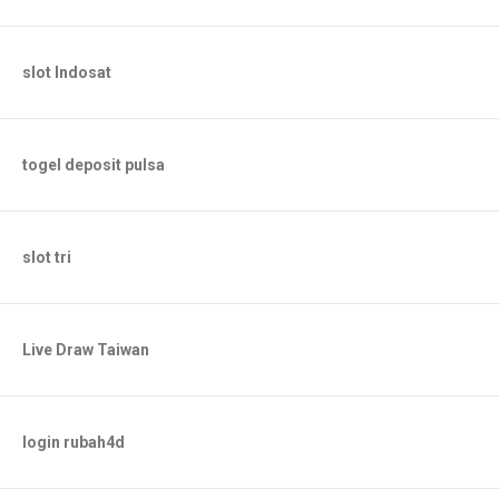
slot Indosat
togel deposit pulsa
slot tri
Live Draw Taiwan
login rubah4d