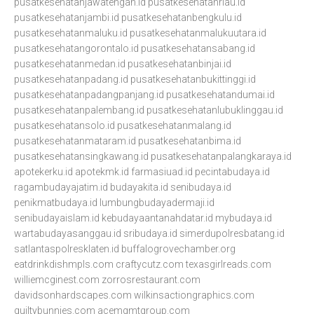
pusatkesehatanjawatengah.id
pusatkesehatanriau.id
pusatkesehatanjambi.id
pusatkesehatanbengkulu.id
pusatkesehatanmaluku.id
pusatkesehatanmalukuutara.id
pusatkesehatangorontalo.id
pusatkesehatansabang.id
pusatkesehatanmedan.id
pusatkesehatanbinjai.id
pusatkesehatanpadang.id
pusatkesehatanbukittinggi.id
pusatkesehatanpadangpanjang.id
pusatkesehatandumai.id
pusatkesehatanpalembang.id
pusatkesehatanlubuklinggau.id
pusatkesehatansolo.id
pusatkesehatanmalang.id
pusatkesehatanmataram.id
pusatkesehatanbima.id
pusatkesehatansingkawang.id
pusatkesehatanpalangkaraya.id
apotekerku.id
apotekmk.id
farmasiuad.id
pecintabudaya.id
ragambudayajatim.id
budayakita.id
senibudaya.id
penikmatbudaya.id
lumbungbudayadermaji.id
senibudayaislam.id
kebudayaantanahdatar.id
mybudaya.id
wartabudayasanggau.id
sribudaya.id
simerdupolresbatang.id
satlantaspolresklaten.id
buffalogrovechamber.org
eatdrinkdishmpls.com
craftycutz.com
texasgirlreads.com
williemcginest.com
zorrosrestaurant.com
davidsonhardscapes.com
wilkinsactiongraphics.com
guiltybunnies.com
acemgmtgroup.com