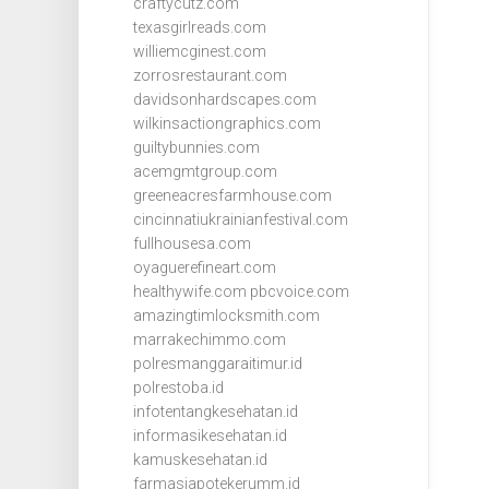
craftycutz.com
texasgirlreads.com
williemcginest.com
zorrosrestaurant.com
davidsonhardscapes.com
wilkinsactiongraphics.com
guiltybunnies.com
acemgmtgroup.com
greeneacresfarmhouse.com
cincinnatiukrainianfestival.com
fullhousesa.com
oyaguerefineart.com
healthywife.com
pbcvoice.com
amazingtimlocksmith.com
marrakechimmo.com
polresmanggaraitimur.id
polrestoba.id
infotentangkesehatan.id
informasikesehatan.id
kamuskesehatan.id
farmasiapotekerumm.id