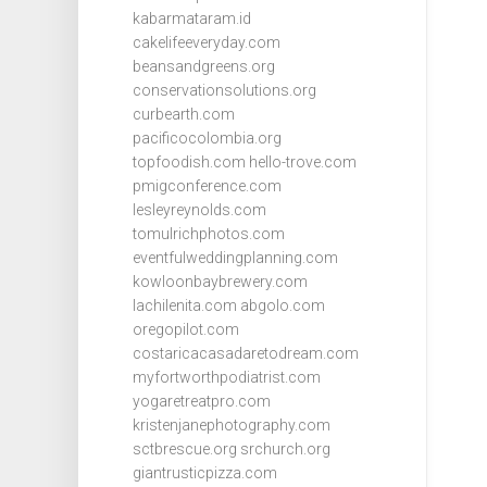
kabarmataram.id
cakelifeeveryday.com
beansandgreens.org
conservationsolutions.org
curbearth.com
pacificocolombia.org
topfoodish.com
hello-trove.com
pmigconference.com
lesleyreynolds.com
tomulrichphotos.com
eventfulweddingplanning.com
kowloonbaybrewery.com
lachilenita.com
abgolo.com
oregopilot.com
costaricacasadaretodream.com
myfortworthpodiatrist.com
yogaretreatpro.com
kristenjanephotography.com
sctbrescue.org
srchurch.org
giantrusticpizza.com