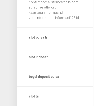
conferencecallstomeatballs.com
stmichaelwtby.org
keamananinformasi.id
zonainformasi.id
informasi123.id
slot pulsa tri
slot Indosat
togel deposit pulsa
slot tri