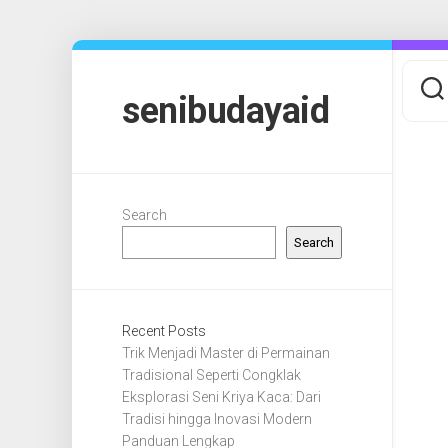
Skip
to
content
senibudayaid
Search
Search
Recent Posts
Trik Menjadi Master di Permainan
Tradisional Seperti Congklak
Eksplorasi Seni Kriya Kaca: Dari
Tradisi hingga Inovasi Modern
Panduan Lengkap