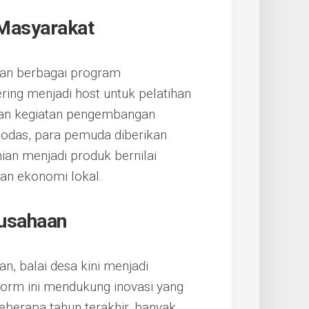
Masyarakat
aan berbagai program
ering menjadi host untuk pelatihan
dan kegiatan pengembangan
ibodas, para pemuda diberikan
nian menjadi produk bernilai
n ekonomi lokal.
ausahaan
, balai desa kini menjadi
form ini mendukung inovasi yang
berapa tahun terakhir, banyak