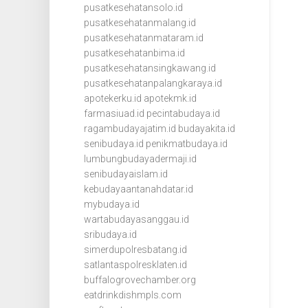
pusatkesehatansolo.id
pusatkesehatanmalang.id
pusatkesehatanmataram.id
pusatkesehatanbima.id
pusatkesehatansingkawang.id
pusatkesehatanpalangkaraya.id
apotekerku.id
apotekmk.id
farmasiuad.id
pecintabudaya.id
ragambudayajatim.id
budayakita.id
senibudaya.id
penikmatbudaya.id
lumbungbudayadermaji.id
senibudayaislam.id
kebudayaantanahdatar.id
mybudaya.id
wartabudayasanggau.id
sribudaya.id
simerdupolresbatang.id
satlantaspolresklaten.id
buffalogrovechamber.org
eatdrinkdishmpls.com