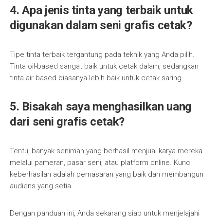
4. Apa jenis tinta yang terbaik untuk
digunakan dalam seni grafis cetak?
Tipe tinta terbaik tergantung pada teknik yang Anda pilih.
Tinta oil-based sangat baik untuk cetak dalam, sedangkan
tinta air-based biasanya lebih baik untuk cetak saring.
5. Bisakah saya menghasilkan uang
dari seni grafis cetak?
Tentu, banyak seniman yang berhasil menjual karya mereka
melalui pameran, pasar seni, atau platform online. Kunci
keberhasilan adalah pemasaran yang baik dan membangun
audiens yang setia.
Dengan panduan ini, Anda sekarang siap untuk menjelajahi