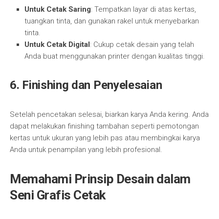
Untuk Cetak Saring
: Tempatkan layar di atas kertas,
tuangkan tinta, dan gunakan rakel untuk menyebarkan
tinta.
Untuk Cetak Digital
: Cukup cetak desain yang telah
Anda buat menggunakan printer dengan kualitas tinggi.
6. Finishing dan Penyelesaian
Setelah pencetakan selesai, biarkan karya Anda kering. Anda
dapat melakukan finishing tambahan seperti pemotongan
kertas untuk ukuran yang lebih pas atau membingkai karya
Anda untuk penampilan yang lebih profesional.
Memahami Prinsip Desain dalam
Seni Grafis Cetak