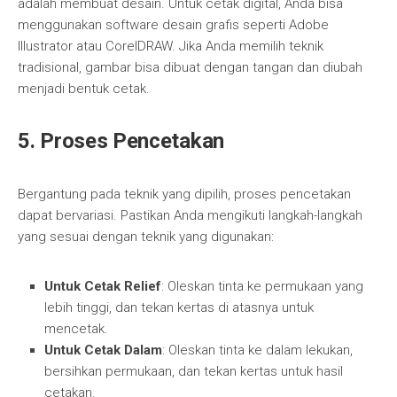
adalah membuat desain. Untuk cetak digital, Anda bisa
menggunakan software desain grafis seperti Adobe
Illustrator atau CorelDRAW. Jika Anda memilih teknik
tradisional, gambar bisa dibuat dengan tangan dan diubah
menjadi bentuk cetak.
5. Proses Pencetakan
Bergantung pada teknik yang dipilih, proses pencetakan
dapat bervariasi. Pastikan Anda mengikuti langkah-langkah
yang sesuai dengan teknik yang digunakan:
Untuk Cetak Relief
: Oleskan tinta ke permukaan yang
lebih tinggi, dan tekan kertas di atasnya untuk
mencetak.
Untuk Cetak Dalam
: Oleskan tinta ke dalam lekukan,
bersihkan permukaan, dan tekan kertas untuk hasil
cetakan.