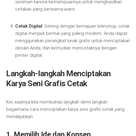
seniman karena kemampuannya untuk menghasilkan
cetakan yang berwarna-warni.
Cetak Digital
: Seiring dengan kemajuan teknologi, cetak
digital menjadi bentuk yang paling modern. Anda dapat
menggunakan perangkat lunak grafis untuk menciptakan
desain Anda, dan kemudian mencetaknya dengan
printer digital.
Langkah-langkah Menciptakan
Karya Seni Grafis Cetak
Kini saatnya kita membahas langkah demi langkah
bagaimana cara menciptakan karya seni grafis cetak yang
menakjubkan.
1. Memilih Ide dan Konsep