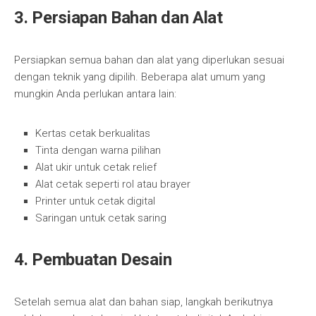
3. Persiapan Bahan dan Alat
Persiapkan semua bahan dan alat yang diperlukan sesuai
dengan teknik yang dipilih. Beberapa alat umum yang
mungkin Anda perlukan antara lain:
Kertas cetak berkualitas
Tinta dengan warna pilihan
Alat ukir untuk cetak relief
Alat cetak seperti rol atau brayer
Printer untuk cetak digital
Saringan untuk cetak saring
4. Pembuatan Desain
Setelah semua alat dan bahan siap, langkah berikutnya