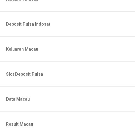
Deposit Pulsa Indosat
Keluaran Macau
Slot Deposit Pulsa
Data Macau
Result Macau