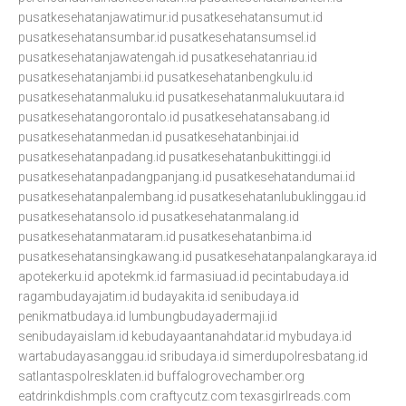
pusatkesehatanjawatimur.id
pusatkesehatansumut.id
pusatkesehatansumbar.id
pusatkesehatansumsel.id
pusatkesehatanjawatengah.id
pusatkesehatanriau.id
pusatkesehatanjambi.id
pusatkesehatanbengkulu.id
pusatkesehatanmaluku.id
pusatkesehatanmalukuutara.id
pusatkesehatangorontalo.id
pusatkesehatansabang.id
pusatkesehatanmedan.id
pusatkesehatanbinjai.id
pusatkesehatanpadang.id
pusatkesehatanbukittinggi.id
pusatkesehatanpadangpanjang.id
pusatkesehatandumai.id
pusatkesehatanpalembang.id
pusatkesehatanlubuklinggau.id
pusatkesehatansolo.id
pusatkesehatanmalang.id
pusatkesehatanmataram.id
pusatkesehatanbima.id
pusatkesehatansingkawang.id
pusatkesehatanpalangkaraya.id
apotekerku.id
apotekmk.id
farmasiuad.id
pecintabudaya.id
ragambudayajatim.id
budayakita.id
senibudaya.id
penikmatbudaya.id
lumbungbudayadermaji.id
senibudayaislam.id
kebudayaantanahdatar.id
mybudaya.id
wartabudayasanggau.id
sribudaya.id
simerdupolresbatang.id
satlantaspolresklaten.id
buffalogrovechamber.org
eatdrinkdishmpls.com
craftycutz.com
texasgirlreads.com