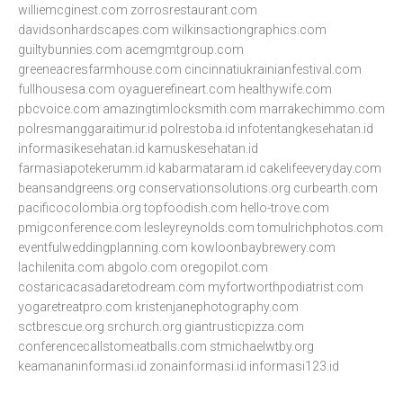
williemcginest.com
zorrosrestaurant.com
davidsonhardscapes.com
wilkinsactiongraphics.com
guiltybunnies.com
acemgmtgroup.com
greeneacresfarmhouse.com
cincinnatiukrainianfestival.com
fullhousesa.com
oyaguerefineart.com
healthywife.com
pbcvoice.com
amazingtimlocksmith.com
marrakechimmo.com
polresmanggaraitimur.id
polrestoba.id
infotentangkesehatan.id
informasikesehatan.id
kamuskesehatan.id
farmasiapotekerumm.id
kabarmataram.id
cakelifeeveryday.com
beansandgreens.org
conservationsolutions.org
curbearth.com
pacificocolombia.org
topfoodish.com
hello-trove.com
pmigconference.com
lesleyreynolds.com
tomulrichphotos.com
eventfulweddingplanning.com
kowloonbaybrewery.com
lachilenita.com
abgolo.com
oregopilot.com
costaricacasadaretodream.com
myfortworthpodiatrist.com
yogaretreatpro.com
kristenjanephotography.com
sctbrescue.org
srchurch.org
giantrusticpizza.com
conferencecallstomeatballs.com
stmichaelwtby.org
keamananinformasi.id
zonainformasi.id
informasi123.id