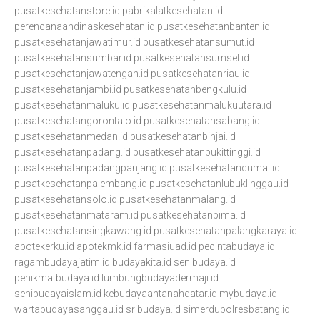
pusatkesehatanstore.id
pabrikalatkesehatan.id
perencanaandinaskesehatan.id
pusatkesehatanbanten.id
pusatkesehatanjawatimur.id
pusatkesehatansumut.id
pusatkesehatansumbar.id
pusatkesehatansumsel.id
pusatkesehatanjawatengah.id
pusatkesehatanriau.id
pusatkesehatanjambi.id
pusatkesehatanbengkulu.id
pusatkesehatanmaluku.id
pusatkesehatanmalukuutara.id
pusatkesehatangorontalo.id
pusatkesehatansabang.id
pusatkesehatanmedan.id
pusatkesehatanbinjai.id
pusatkesehatanpadang.id
pusatkesehatanbukittinggi.id
pusatkesehatanpadangpanjang.id
pusatkesehatandumai.id
pusatkesehatanpalembang.id
pusatkesehatanlubuklinggau.id
pusatkesehatansolo.id
pusatkesehatanmalang.id
pusatkesehatanmataram.id
pusatkesehatanbima.id
pusatkesehatansingkawang.id
pusatkesehatanpalangkaraya.id
apotekerku.id
apotekmk.id
farmasiuad.id
pecintabudaya.id
ragambudayajatim.id
budayakita.id
senibudaya.id
penikmatbudaya.id
lumbungbudayadermaji.id
senibudayaislam.id
kebudayaantanahdatar.id
mybudaya.id
wartabudayasanggau.id
sribudaya.id
simerdupolresbatang.id