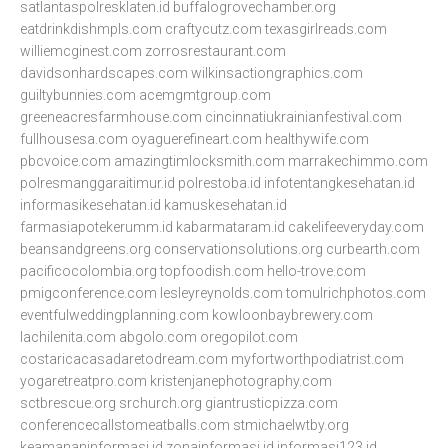
satlantaspolresklaten.id
buffalogrovechamber.org
eatdrinkdishmpls.com
craftycutz.com
texasgirlreads.com
williemcginest.com
zorrosrestaurant.com
davidsonhardscapes.com
wilkinsactiongraphics.com
guiltybunnies.com
acemgmtgroup.com
greeneacresfarmhouse.com
cincinnatiukrainianfestival.com
fullhousesa.com
oyaguerefineart.com
healthywife.com
pbcvoice.com
amazingtimlocksmith.com
marrakechimmo.com
polresmanggaraitimur.id
polrestoba.id
infotentangkesehatan.id
informasikesehatan.id
kamuskesehatan.id
farmasiapotekerumm.id
kabarmataram.id
cakelifeeveryday.com
beansandgreens.org
conservationsolutions.org
curbearth.com
pacificocolombia.org
topfoodish.com
hello-trove.com
pmigconference.com
lesleyreynolds.com
tomulrichphotos.com
eventfulweddingplanning.com
kowloonbaybrewery.com
lachilenita.com
abgolo.com
oregopilot.com
costaricacasadaretodream.com
myfortworthpodiatrist.com
yogaretreatpro.com
kristenjanephotography.com
sctbrescue.org
srchurch.org
giantrusticpizza.com
conferencecallstomeatballs.com
stmichaelwtby.org
keamananinformasi.id
zonainformasi.id
informasi123.id