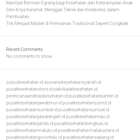
Manfaat Bermain Egrang bagi Kesehatan dan Keterampilan Anak
Seni Kriya Keramik: Menggali Teknik dan Kreativitas dalam
Pembuatan.
Trik Menjadi Master di Permainan Tradisional Seperti Congklak
Recent Comments
No comments to show.
solusikesehatan.id
asuransikesehatansyariah.id
pusatkesehatanstore.id
pabrikalatkesehatan.id
perencanaandinaskesehatan.id
pusatkesehatanbanten.id
pusatkesehatanjawatimur.id
pusatkesehatansumut.id
pusatkesehatansumbar.id
pusatkesehatansumsel.id
pusatkesehatanjawatengah.id
pusatkesehatanriau.id
pusatkesehatanjambi.id
pusatkesehatanbengkulu.id
pusatkesehatanmaluku.id
pusatkesehatanmalukuutara.id
pusatkesehatangorontalo.id
pusatkesehatansabang.id