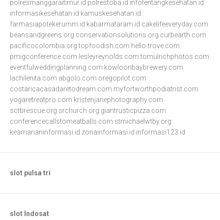
polresmanggaraitimur.id
polrestoba.id
infotentangkesehatan.id
informasikesehatan.id
kamuskesehatan.id
farmasiapotekerumm.id
kabarmataram.id
cakelifeeveryday.com
beansandgreens.org
conservationsolutions.org
curbearth.com
pacificocolombia.org
topfoodish.com
hello-trove.com
pmigconference.com
lesleyreynolds.com
tomulrichphotos.com
eventfulweddingplanning.com
kowloonbaybrewery.com
lachilenita.com
abgolo.com
oregopilot.com
costaricacasadaretodream.com
myfortworthpodiatrist.com
yogaretreatpro.com
kristenjanephotography.com
sctbrescue.org
srchurch.org
giantrusticpizza.com
conferencecallstomeatballs.com
stmichaelwtby.org
keamananinformasi.id
zonainformasi.id
informasi123.id
slot pulsa tri
slot Indosat