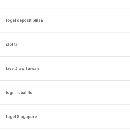
togel deposit pulsa
slot tri
Live Draw Taiwan
login rubah4d
togel Singapore