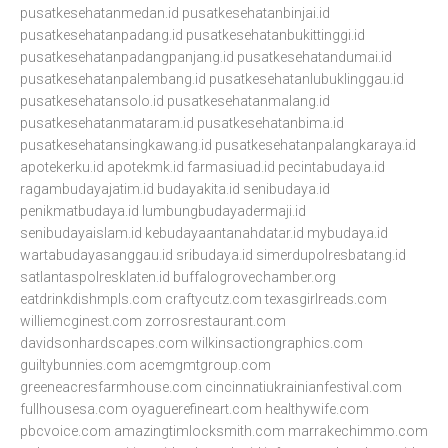
pusatkesehatanmedan.id
pusatkesehatanbinjai.id
pusatkesehatanpadang.id
pusatkesehatanbukittinggi.id
pusatkesehatanpadangpanjang.id
pusatkesehatandumai.id
pusatkesehatanpalembang.id
pusatkesehatanlubuklinggau.id
pusatkesehatansolo.id
pusatkesehatanmalang.id
pusatkesehatanmataram.id
pusatkesehatanbima.id
pusatkesehatansingkawang.id
pusatkesehatanpalangkaraya.id
apotekerku.id
apotekmk.id
farmasiuad.id
pecintabudaya.id
ragambudayajatim.id
budayakita.id
senibudaya.id
penikmatbudaya.id
lumbungbudayadermaji.id
senibudayaislam.id
kebudayaantanahdatar.id
mybudaya.id
wartabudayasanggau.id
sribudaya.id
simerdupolresbatang.id
satlantaspolresklaten.id
buffalogrovechamber.org
eatdrinkdishmpls.com
craftycutz.com
texasgirlreads.com
williemcginest.com
zorrosrestaurant.com
davidsonhardscapes.com
wilkinsactiongraphics.com
guiltybunnies.com
acemgmtgroup.com
greeneacresfarmhouse.com
cincinnatiukrainianfestival.com
fullhousesa.com
oyaguerefineart.com
healthywife.com
pbcvoice.com
amazingtimlocksmith.com
marrakechimmo.com