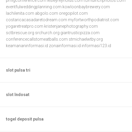
pmigconference.com
lesleyreynolds.com
tomulrichphotos.com
eventfulweddingplanning.com
kowloonbaybrewery.com
lachilenita.com
abgolo.com
oregopilot.com
costaricacasadaretodream.com
myfortworthpodiatrist.com
yogaretreatpro.com
kristenjanephotography.com
sctbrescue.org
srchurch.org
giantrusticpizza.com
conferencecallstomeatballs.com
stmichaelwtby.org
keamananinformasi.id
zonainformasi.id
informasi123.id
slot pulsa tri
slot Indosat
togel deposit pulsa