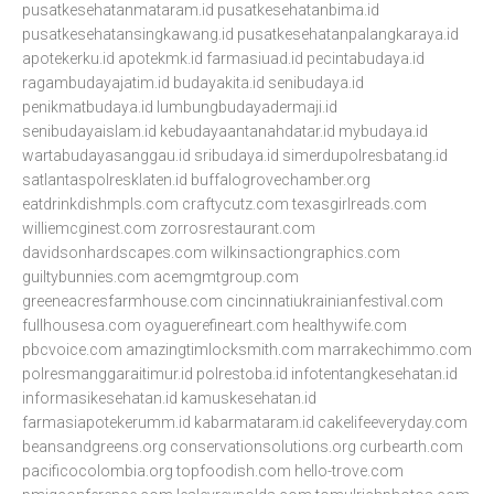
pusatkesehatanmataram.id
pusatkesehatanbima.id
pusatkesehatansingkawang.id
pusatkesehatanpalangkaraya.id
apotekerku.id
apotekmk.id
farmasiuad.id
pecintabudaya.id
ragambudayajatim.id
budayakita.id
senibudaya.id
penikmatbudaya.id
lumbungbudayadermaji.id
senibudayaislam.id
kebudayaantanahdatar.id
mybudaya.id
wartabudayasanggau.id
sribudaya.id
simerdupolresbatang.id
satlantaspolresklaten.id
buffalogrovechamber.org
eatdrinkdishmpls.com
craftycutz.com
texasgirlreads.com
williemcginest.com
zorrosrestaurant.com
davidsonhardscapes.com
wilkinsactiongraphics.com
guiltybunnies.com
acemgmtgroup.com
greeneacresfarmhouse.com
cincinnatiukrainianfestival.com
fullhousesa.com
oyaguerefineart.com
healthywife.com
pbcvoice.com
amazingtimlocksmith.com
marrakechimmo.com
polresmanggaraitimur.id
polrestoba.id
infotentangkesehatan.id
informasikesehatan.id
kamuskesehatan.id
farmasiapotekerumm.id
kabarmataram.id
cakelifeeveryday.com
beansandgreens.org
conservationsolutions.org
curbearth.com
pacificocolombia.org
topfoodish.com
hello-trove.com