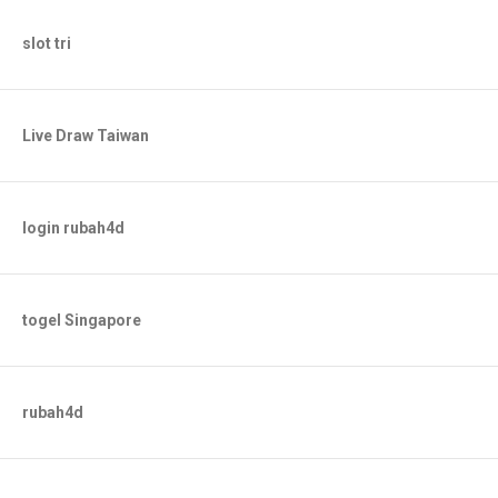
slot tri
Live Draw Taiwan
login rubah4d
togel Singapore
rubah4d