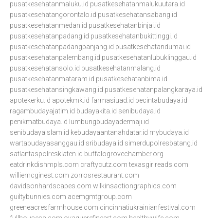
pusatkesehatanmaluku.id
pusatkesehatanmalukuutara.id
pusatkesehatangorontalo.id
pusatkesehatansabang.id
pusatkesehatanmedan.id
pusatkesehatanbinjai.id
pusatkesehatanpadang.id
pusatkesehatanbukittinggi.id
pusatkesehatanpadangpanjang.id
pusatkesehatandumai.id
pusatkesehatanpalembang.id
pusatkesehatanlubuklinggau.id
pusatkesehatansolo.id
pusatkesehatanmalang.id
pusatkesehatanmataram.id
pusatkesehatanbima.id
pusatkesehatansingkawang.id
pusatkesehatanpalangkaraya.id
apotekerku.id
apotekmk.id
farmasiuad.id
pecintabudaya.id
ragambudayajatim.id
budayakita.id
senibudaya.id
penikmatbudaya.id
lumbungbudayadermaji.id
senibudayaislam.id
kebudayaantanahdatar.id
mybudaya.id
wartabudayasanggau.id
sribudaya.id
simerdupolresbatang.id
satlantaspolresklaten.id
buffalogrovechamber.org
eatdrinkdishmpls.com
craftycutz.com
texasgirlreads.com
williemcginest.com
zorrosrestaurant.com
davidsonhardscapes.com
wilkinsactiongraphics.com
guiltybunnies.com
acemgmtgroup.com
greeneacresfarmhouse.com
cincinnatiukrainianfestival.com