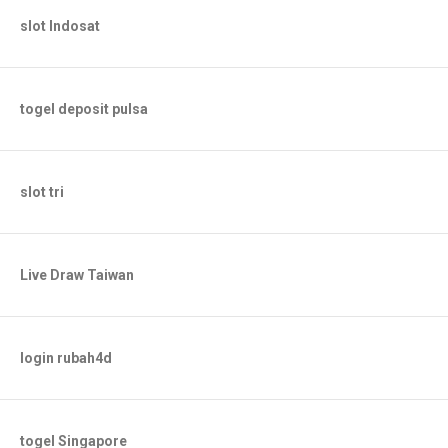
slot Indosat
togel deposit pulsa
slot tri
Live Draw Taiwan
login rubah4d
togel Singapore