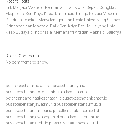
Recent Posts
Trik Menjadi Master di Permainan Tradisional Seperti Congklak
Eksplorasi Seni Kriya Kaca: Dari Tradisi hingga Inovasi Modern
Panduan Lengkap Menyelenggarakan Pesta Rakyat yang Sukses
Keindahan dan Makna di Balik Seni Kriya Batu Mulia yang Unik
Kirab Budaya di Indonesia: Memahami Arti dan Makna di Baliknya
Recent Comments
No comments to show.
solusikesehatan.id
asuransikesehatansyariah.id
pusatkesehatanstore.id
pabrikalatkesehatan.id
perencanaandinaskesehatan.id
pusatkesehatanbanten.id
pusatkesehatanjawatimur.id
pusatkesehatansumut.id
pusatkesehatansumbar.id
pusatkesehatansumsel.id
pusatkesehatanjawatengah.id
pusatkesehatanriau.id
pusatkesehatanjambi.id
pusatkesehatanbengkulu.id