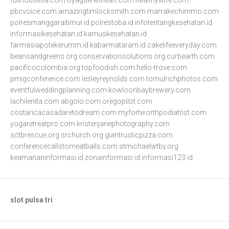
fullhousesa.com
oyaguerefineart.com
healthywife.com
pbcvoice.com
amazingtimlocksmith.com
marrakechimmo.com
polresmanggaraitimur.id
polrestoba.id
infotentangkesehatan.id
informasikesehatan.id
kamuskesehatan.id
farmasiapotekerumm.id
kabarmataram.id
cakelifeeveryday.com
beansandgreens.org
conservationsolutions.org
curbearth.com
pacificocolombia.org
topfoodish.com
hello-trove.com
pmigconference.com
lesleyreynolds.com
tomulrichphotos.com
eventfulweddingplanning.com
kowloonbaybrewery.com
lachilenita.com
abgolo.com
oregopilot.com
costaricacasadaretodream.com
myfortworthpodiatrist.com
yogaretreatpro.com
kristenjanephotography.com
sctbrescue.org
srchurch.org
giantrusticpizza.com
conferencecallstomeatballs.com
stmichaelwtby.org
keamananinformasi.id
zonainformasi.id
informasi123.id
slot pulsa tri