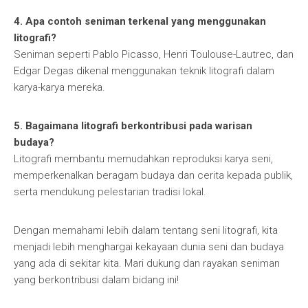
4. Apa contoh seniman terkenal yang menggunakan
litografi?
Seniman seperti Pablo Picasso, Henri Toulouse-Lautrec, dan
Edgar Degas dikenal menggunakan teknik litografi dalam
karya-karya mereka.
5. Bagaimana litografi berkontribusi pada warisan
budaya?
Litografi membantu memudahkan reproduksi karya seni,
memperkenalkan beragam budaya dan cerita kepada publik,
serta mendukung pelestarian tradisi lokal.
Dengan memahami lebih dalam tentang seni litografi, kita
menjadi lebih menghargai kekayaan dunia seni dan budaya
yang ada di sekitar kita. Mari dukung dan rayakan seniman
yang berkontribusi dalam bidang ini!