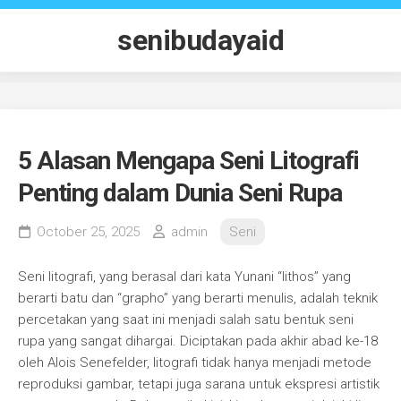
Skip
to
senibudayaid
content
5 Alasan Mengapa Seni Litografi
Penting dalam Dunia Seni Rupa
October 25, 2025
admin
Seni
Seni litografi, yang berasal dari kata Yunani “lithos” yang
berarti batu dan “grapho” yang berarti menulis, adalah teknik
percetakan yang saat ini menjadi salah satu bentuk seni
rupa yang sangat dihargai. Diciptakan pada akhir abad ke-18
oleh Alois Senefelder, litografi tidak hanya menjadi metode
reproduksi gambar, tetapi juga sarana untuk ekspresi artistik