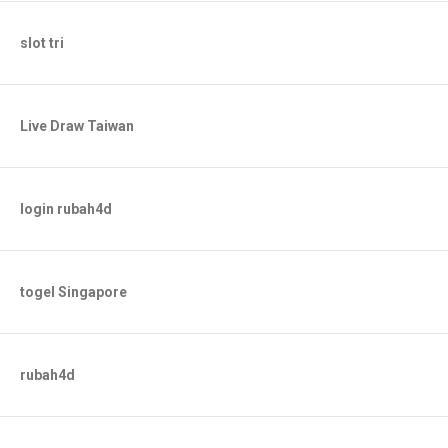
slot tri
Live Draw Taiwan
login rubah4d
togel Singapore
rubah4d