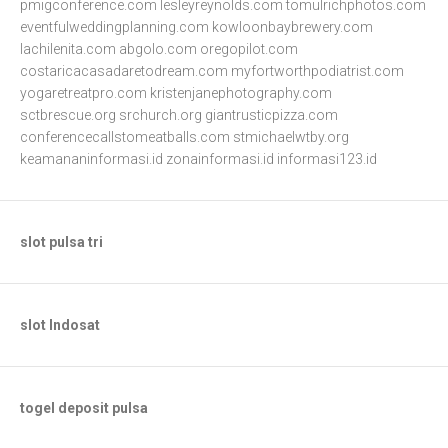
pmigconference.com
lesleyreynolds.com
tomulrichphotos.com
eventfulweddingplanning.com
kowloonbaybrewery.com
lachilenita.com
abgolo.com
oregopilot.com
costaricacasadaretodream.com
myfortworthpodiatrist.com
yogaretreatpro.com
kristenjanephotography.com
sctbrescue.org
srchurch.org
giantrusticpizza.com
conferencecallstomeatballs.com
stmichaelwtby.org
keamananinformasi.id
zonainformasi.id
informasi123.id
slot pulsa tri
slot Indosat
togel deposit pulsa