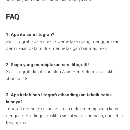
FAQ
1. Apa itu seni litografi?
Seni litografi adalah teknik percetakan yang menggunakan
permukaan datar untuk mencetak gambar atau teks.
2. Siapa yang menciptakan seni litografi?
Seni litografi diciptakan oleh Alois Senefelder pada akhir
abad ke-18.
3. Apa kelebihan litografi dibandingkan teknik cetak
lainnya?
Litografi memungkinkan seniman untuk menciptakan karya
dengan detail tinggi, kualitas visual yang luar biasa, dan lebih
terjangkau.