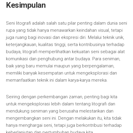
Kesimpulan
Seni litografi adalah salah satu pilar penting dalam dunia seni
rupa yang tidak hanya menawarkan keindahan visual, tetapi
juga ruang bagi inovasi dan ekspresi diri. Melalui teknik unik,
keterjangkauan, kualitas tinggi, serta kontribusinya terhadap
budaya, litografi memperlihatkan kekuatan seni sebagai alat
komunikasi dan penghubung antar budaya. Para seniman,
baik yang baru memulai maupun yang berpengalaman,
memiliki banyak kesempatan untuk mengeksplorasi dan
memanfaatkan teknik ini dalam karya-karya mereka.
Seiring dengan perkembangan zaman, penting bagi kita
untuk mengeksplorasi lebih dalam tentang litografi dan
mendukung seniman yang berusaha melestarikan dan
mengembangkan seni ini. Dengan melakukan itu, kita tidak
hanya menghargai seni, tetapi juga berkontribusi terhadap
keberlanjutan dan pertumbuhan budaya kita.