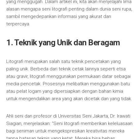
yang menggugah. Dalam artikel ini, kita akan menjelajahi lima
alasan mengapa seni litografi penting dalam dunia seni rupa,
sambil mengedepankan informasi yang akurat dan
terpercaya.
1. Teknik yang Unik dan Beragam
Litografi merupakan salah satu teknik pencetakan yang
paling unik. Berbeda dari teknik cetak lainnya seperti etsa
atau gravir, litografi menggunakan permukaan datar sebagai
media pencetak. Prosesnya melibatkan menggunakan batu
atau pelat logam yang dipersiapkan dengan bahan kimia
untuk mengendalikan area yang akan dicetak dan yang tidak.
Ahli seni dan profesor di Universitas Seni Jakarta, Dr. Irawati
Siagian, menjelaskan: “Seni litografi memberikan keleluasaan
bagi seniman untuk mengekspresikan kreativitas mereka
tanpa batasan teknis yang ketat. Mereka bisa bebas