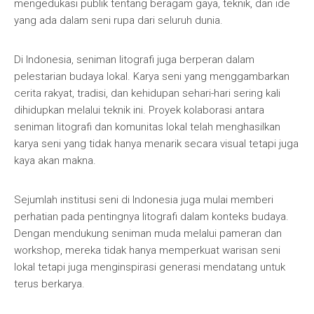
mengedukasi publik tentang beragam gaya, teknik, dan ide
yang ada dalam seni rupa dari seluruh dunia.
Di Indonesia, seniman litografi juga berperan dalam
pelestarian budaya lokal. Karya seni yang menggambarkan
cerita rakyat, tradisi, dan kehidupan sehari-hari sering kali
dihidupkan melalui teknik ini. Proyek kolaborasi antara
seniman litografi dan komunitas lokal telah menghasilkan
karya seni yang tidak hanya menarik secara visual tetapi juga
kaya akan makna.
Sejumlah institusi seni di Indonesia juga mulai memberi
perhatian pada pentingnya litografi dalam konteks budaya.
Dengan mendukung seniman muda melalui pameran dan
workshop, mereka tidak hanya memperkuat warisan seni
lokal tetapi juga menginspirasi generasi mendatang untuk
terus berkarya.