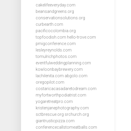
cakelifeeveryday.com
beansandgreens.org
conservationsolutions.org
curbearth.com
pacificocolombia.org
topfoodish.com
hello-trove.com
pmigconference.com
lesleyreynolds.com
tomulrichphotos.com
eventfulweddingplanning.com
kowloonbaybrewery.com
lachilenita.com
abgolo.com
oregopilot.com
costaricacasadaretodream.com
myfortworthpodiatrist.com
yogaretreatpro.com
kristenjanephotography.com
sctbrescue.org
srchurch.org
giantrusticpizza.com
conferencecallstomeatballs.com