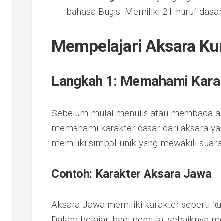
bahasa Bugis. Memiliki 21 huruf dasar
Mempelajari Aksara K
Langkah 1: Memahami Karak
Sebelum mulai menulis atau membaca ak
memahami karakter dasar dari aksara yang
memiliki simbol unik yang mewakili suara
Contoh: Karakter Aksara Jawa
Aksara Jawa memiliki karakter seperti “ꦲ”
Dalam belajar, bagi pemula, sebaiknya m