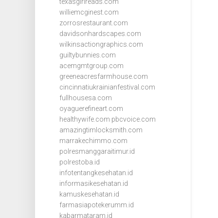
texasgirlreads.com
williemcginest.com
zorrosrestaurant.com
davidsonhardscapes.com
wilkinsactiongraphics.com
guiltybunnies.com
acemgmtgroup.com
greeneacresfarmhouse.com
cincinnatiukrainianfestival.com
fullhousesa.com
oyaguerefineart.com
healthywife.com
pbcvoice.com
amazingtimlocksmith.com
marrakechimmo.com
polresmanggaraitimur.id
polrestoba.id
infotentangkesehatan.id
informasikesehatan.id
kamuskesehatan.id
farmasiapotekerumm.id
kabarmataram.id