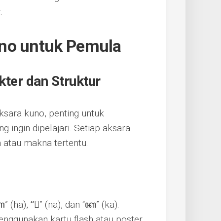
.
uno untuk Pemula
ter dan Struktur
sara kuno, penting untuk
 ingin dipelajari. Setiap aksara
 atau makna tertentu.
 (ha), “ꦷ” (na), dan “ꦏ” (ka).
enggunakan kartu flash atau poster