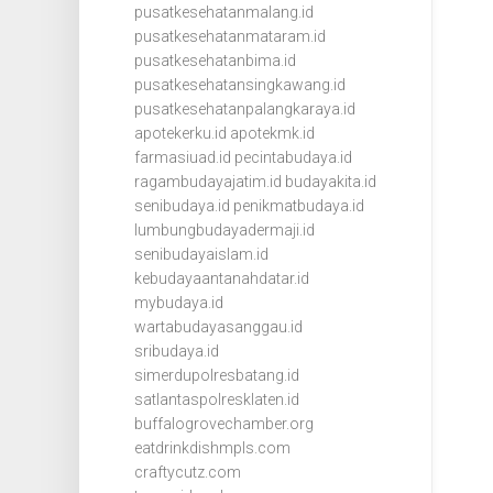
pusatkesehatanmalang.id
pusatkesehatanmataram.id
pusatkesehatanbima.id
pusatkesehatansingkawang.id
pusatkesehatanpalangkaraya.id
apotekerku.id
apotekmk.id
farmasiuad.id
pecintabudaya.id
ragambudayajatim.id
budayakita.id
senibudaya.id
penikmatbudaya.id
lumbungbudayadermaji.id
senibudayaislam.id
kebudayaantanahdatar.id
mybudaya.id
wartabudayasanggau.id
sribudaya.id
simerdupolresbatang.id
satlantaspolresklaten.id
buffalogrovechamber.org
eatdrinkdishmpls.com
craftycutz.com