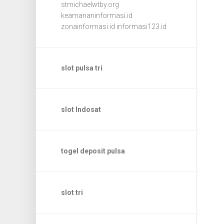
stmichaelwtby.org
keamananinformasi.id
zonainformasi.id
informasi123.id
slot pulsa tri
slot Indosat
togel deposit pulsa
slot tri