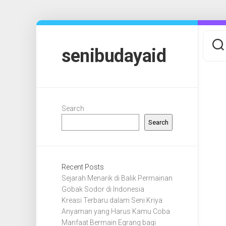
Skip
to
content
senibudayaid
Search
Search
Recent Posts
Sejarah Menarik di Balik Permainan
Gobak Sodor di Indonesia
Kreasi Terbaru dalam Seni Kriya
Anyaman yang Harus Kamu Coba
Manfaat Bermain Egrang bagi