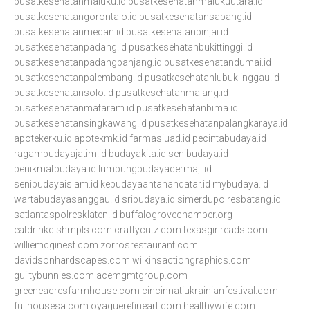
pusatkesehatanmaluku.id
pusatkesehatanmalukuutara.id
pusatkesehatangorontalo.id
pusatkesehatansabang.id
pusatkesehatanmedan.id
pusatkesehatanbinjai.id
pusatkesehatanpadang.id
pusatkesehatanbukittinggi.id
pusatkesehatanpadangpanjang.id
pusatkesehatandumai.id
pusatkesehatanpalembang.id
pusatkesehatanlubuklinggau.id
pusatkesehatansolo.id
pusatkesehatanmalang.id
pusatkesehatanmataram.id
pusatkesehatanbima.id
pusatkesehatansingkawang.id
pusatkesehatanpalangkaraya.id
apotekerku.id
apotekmk.id
farmasiuad.id
pecintabudaya.id
ragambudayajatim.id
budayakita.id
senibudaya.id
penikmatbudaya.id
lumbungbudayadermaji.id
senibudayaislam.id
kebudayaantanahdatar.id
mybudaya.id
wartabudayasanggau.id
sribudaya.id
simerdupolresbatang.id
satlantaspolresklaten.id
buffalogrovechamber.org
eatdrinkdishmpls.com
craftycutz.com
texasgirlreads.com
williemcginest.com
zorrosrestaurant.com
davidsonhardscapes.com
wilkinsactiongraphics.com
guiltybunnies.com
acemgmtgroup.com
greeneacresfarmhouse.com
cincinnatiukrainianfestival.com
fullhousesa.com
oyaguerefineart.com
healthywife.com