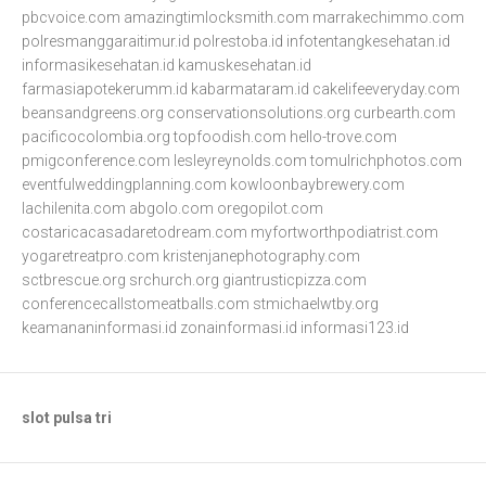
pbcvoice.com
amazingtimlocksmith.com
marrakechimmo.com
polresmanggaraitimur.id
polrestoba.id
infotentangkesehatan.id
informasikesehatan.id
kamuskesehatan.id
farmasiapotekerumm.id
kabarmataram.id
cakelifeeveryday.com
beansandgreens.org
conservationsolutions.org
curbearth.com
pacificocolombia.org
topfoodish.com
hello-trove.com
pmigconference.com
lesleyreynolds.com
tomulrichphotos.com
eventfulweddingplanning.com
kowloonbaybrewery.com
lachilenita.com
abgolo.com
oregopilot.com
costaricacasadaretodream.com
myfortworthpodiatrist.com
yogaretreatpro.com
kristenjanephotography.com
sctbrescue.org
srchurch.org
giantrusticpizza.com
conferencecallstomeatballs.com
stmichaelwtby.org
keamananinformasi.id
zonainformasi.id
informasi123.id
slot pulsa tri