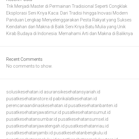
Trik Menjadi Master di Permainan Tradisional Seperti Congklak
Eksplorasi Seni Kriya Kaca: Dari Tradisi hingga Inovasi Modern
Panduan Lengkap Menyelenggarakan Pesta Rakyat yang Sukses
Keindahan dan Makna di Balik Seni Kriya Batu Mulia yang Unik
Kirab Budaya di Indonesia: Memahami Arti dan Makna di Baliknya
Recent Comments
No comments to show.
solusikesehatan.id
asuransikesehatansyariah.id
pusatkesehatanstore.id
pabrikalatkesehatan.id
perencanaandinaskesehatan.id
pusatkesehatanbanten.id
pusatkesehatanjawatimur.id
pusatkesehatansumut.id
pusatkesehatansumbar.id
pusatkesehatansumsel.id
pusatkesehatanjawatengah.id
pusatkesehatanriau.id
pusatkesehatanjambi.id
pusatkesehatanbengkulu.id