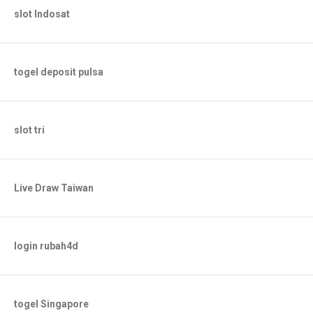
slot Indosat
togel deposit pulsa
slot tri
Live Draw Taiwan
login rubah4d
togel Singapore