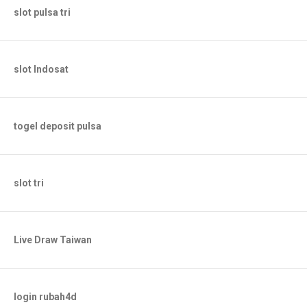
slot pulsa tri
slot Indosat
togel deposit pulsa
slot tri
Live Draw Taiwan
login rubah4d