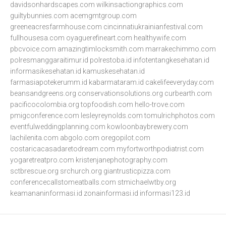
davidsonhardscapes.com
wilkinsactiongraphics.com
guiltybunnies.com
acemgmtgroup.com
greeneacresfarmhouse.com
cincinnatiukrainianfestival.com
fullhousesa.com
oyaguerefineart.com
healthywife.com
pbcvoice.com
amazingtimlocksmith.com
marrakechimmo.com
polresmanggaraitimur.id
polrestoba.id
infotentangkesehatan.id
informasikesehatan.id
kamuskesehatan.id
farmasiapotekerumm.id
kabarmataram.id
cakelifeeveryday.com
beansandgreens.org
conservationsolutions.org
curbearth.com
pacificocolombia.org
topfoodish.com
hello-trove.com
pmigconference.com
lesleyreynolds.com
tomulrichphotos.com
eventfulweddingplanning.com
kowloonbaybrewery.com
lachilenita.com
abgolo.com
oregopilot.com
costaricacasadaretodream.com
myfortworthpodiatrist.com
yogaretreatpro.com
kristenjanephotography.com
sctbrescue.org
srchurch.org
giantrusticpizza.com
conferencecallstomeatballs.com
stmichaelwtby.org
keamananinformasi.id
zonainformasi.id
informasi123.id