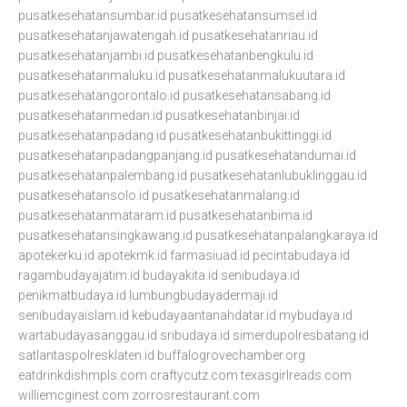
pusatkesehatansumbar.id
pusatkesehatansumsel.id
pusatkesehatanjawatengah.id
pusatkesehatanriau.id
pusatkesehatanjambi.id
pusatkesehatanbengkulu.id
pusatkesehatanmaluku.id
pusatkesehatanmalukuutara.id
pusatkesehatangorontalo.id
pusatkesehatansabang.id
pusatkesehatanmedan.id
pusatkesehatanbinjai.id
pusatkesehatanpadang.id
pusatkesehatanbukittinggi.id
pusatkesehatanpadangpanjang.id
pusatkesehatandumai.id
pusatkesehatanpalembang.id
pusatkesehatanlubuklinggau.id
pusatkesehatansolo.id
pusatkesehatanmalang.id
pusatkesehatanmataram.id
pusatkesehatanbima.id
pusatkesehatansingkawang.id
pusatkesehatanpalangkaraya.id
apotekerku.id
apotekmk.id
farmasiuad.id
pecintabudaya.id
ragambudayajatim.id
budayakita.id
senibudaya.id
penikmatbudaya.id
lumbungbudayadermaji.id
senibudayaislam.id
kebudayaantanahdatar.id
mybudaya.id
wartabudayasanggau.id
sribudaya.id
simerdupolresbatang.id
satlantaspolresklaten.id
buffalogrovechamber.org
eatdrinkdishmpls.com
craftycutz.com
texasgirlreads.com
williemcginest.com
zorrosrestaurant.com