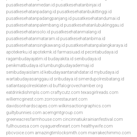
pusatkesehatanmedan.id
pusatkesehatanbinjai.id
pusatkesehatanpadang.id
pusatkesehatanbukittinggi.id
pusatkesehatanpadangpanjang.id
pusatkesehatandumai.id
pusatkesehatanpalembang.id
pusatkesehatanlubuklinggau.id
pusatkesehatansolo.id
pusatkesehatanmalang.id
pusatkesehatanmataram.id
pusatkesehatanbima.id
pusatkesehatansingkawang.id
pusatkesehatanpalangkaraya.id
apotekerku.id
apotekmk.id
farmasiuad.id
pecintabudaya.id
ragambudayajatim.id
budayakita.id
senibudaya.id
penikmatbudaya.id
lumbungbudayadermaji.id
senibudayaislam.id
kebudayaantanahdatar.id
mybudaya.id
wartabudayasanggau.id
sribudaya.id
simerdupolresbatang.id
satlantaspolresklaten.id
buffalogrovechamber.org
eatdrinkdishmpls.com
craftycutz.com
texasgirlreads.com
williemcginest.com
zorrosrestaurant.com
davidsonhardscapes.com
wilkinsactiongraphics.com
guiltybunnies.com
acemgmtgroup.com
greeneacresfarmhouse.com
cincinnatiukrainianfestival.com
fullhousesa.com
oyaguerefineart.com
healthywife.com
pbcvoice.com
amazingtimlocksmith.com
marrakechimmo.com