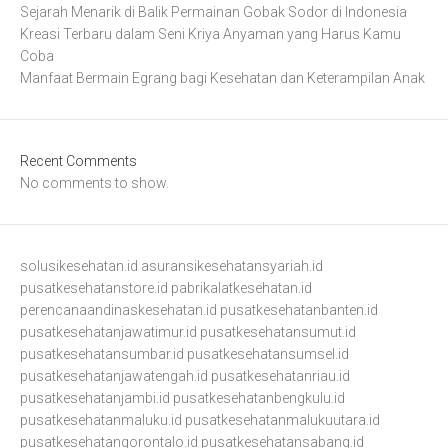
Sejarah Menarik di Balik Permainan Gobak Sodor di Indonesia
Kreasi Terbaru dalam Seni Kriya Anyaman yang Harus Kamu
Coba
Manfaat Bermain Egrang bagi Kesehatan dan Keterampilan Anak
Recent Comments
No comments to show.
solusikesehatan.id
asuransikesehatansyariah.id
pusatkesehatanstore.id
pabrikalatkesehatan.id
perencanaandinaskesehatan.id
pusatkesehatanbanten.id
pusatkesehatanjawatimur.id
pusatkesehatansumut.id
pusatkesehatansumbar.id
pusatkesehatansumsel.id
pusatkesehatanjawatengah.id
pusatkesehatanriau.id
pusatkesehatanjambi.id
pusatkesehatanbengkulu.id
pusatkesehatanmaluku.id
pusatkesehatanmalukuutara.id
pusatkesehatangorontalo.id
pusatkesehatansabang.id