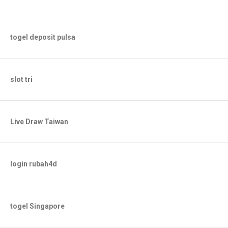
togel deposit pulsa
slot tri
Live Draw Taiwan
login rubah4d
togel Singapore