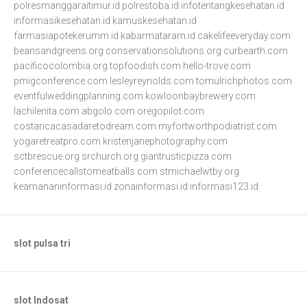
polresmanggaraitimur.id
polrestoba.id
infotentangkesehatan.id
informasikesehatan.id
kamuskesehatan.id
farmasiapotekerumm.id
kabarmataram.id
cakelifeeveryday.com
beansandgreens.org
conservationsolutions.org
curbearth.com
pacificocolombia.org
topfoodish.com
hello-trove.com
pmigconference.com
lesleyreynolds.com
tomulrichphotos.com
eventfulweddingplanning.com
kowloonbaybrewery.com
lachilenita.com
abgolo.com
oregopilot.com
costaricacasadaretodream.com
myfortworthpodiatrist.com
yogaretreatpro.com
kristenjanephotography.com
sctbrescue.org
srchurch.org
giantrusticpizza.com
conferencecallstomeatballs.com
stmichaelwtby.org
keamananinformasi.id
zonainformasi.id
informasi123.id
slot pulsa tri
slot Indosat