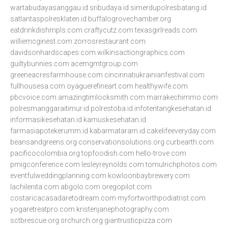
wartabudayasanggau.id
sribudaya.id
simerdupolresbatang.id
satlantaspolresklaten.id
buffalogrovechamber.org
eatdrinkdishmpls.com
craftycutz.com
texasgirlreads.com
williemcginest.com
zorrosrestaurant.com
davidsonhardscapes.com
wilkinsactiongraphics.com
guiltybunnies.com
acemgmtgroup.com
greeneacresfarmhouse.com
cincinnatiukrainianfestival.com
fullhousesa.com
oyaguerefineart.com
healthywife.com
pbcvoice.com
amazingtimlocksmith.com
marrakechimmo.com
polresmanggaraitimur.id
polrestoba.id
infotentangkesehatan.id
informasikesehatan.id
kamuskesehatan.id
farmasiapotekerumm.id
kabarmataram.id
cakelifeeveryday.com
beansandgreens.org
conservationsolutions.org
curbearth.com
pacificocolombia.org
topfoodish.com
hello-trove.com
pmigconference.com
lesleyreynolds.com
tomulrichphotos.com
eventfulweddingplanning.com
kowloonbaybrewery.com
lachilenita.com
abgolo.com
oregopilot.com
costaricacasadaretodream.com
myfortworthpodiatrist.com
yogaretreatpro.com
kristenjanephotography.com
sctbrescue.org
srchurch.org
giantrusticpizza.com