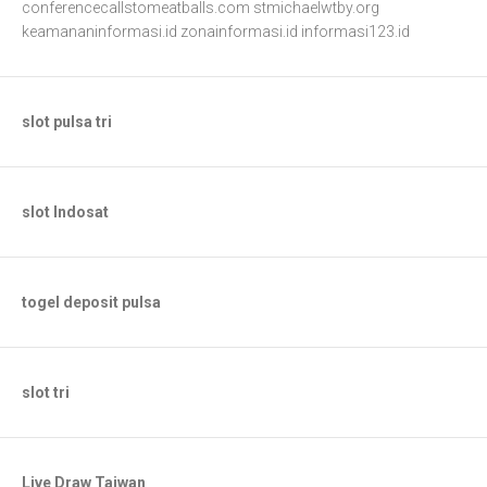
conferencecallstomeatballs.com
stmichaelwtby.org
keamananinformasi.id
zonainformasi.id
informasi123.id
slot pulsa tri
slot Indosat
togel deposit pulsa
slot tri
Live Draw Taiwan