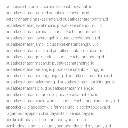
solusikesehatan.id
asuransikesehatansyariah.id
pusatkesehatanstore.id
pabrikalatkesehatan.id
perencanaandinaskesehatan.id
pusatkesehatanbanten.id
pusatkesehatanjawatimur.id
pusatkesehatansumut.id
pusatkesehatansumbar.id
pusatkesehatansumsel.id
pusatkesehatanjawatengah.id
pusatkesehatanriau.id
pusatkesehatanjambi.id
pusatkesehatanbengkulu.id
pusatkesehatanmaluku.id
pusatkesehatanmalukuutara.id
pusatkesehatangorontalo.id
pusatkesehatansabang.id
pusatkesehatanmedan.id
pusatkesehatanbinjai.id
pusatkesehatanpadang.id
pusatkesehatanbukittinggi.id
pusatkesehatanpadangpanjang.id
pusatkesehatandumai.id
pusatkesehatanpalembang.id
pusatkesehatanlubuklinggau.id
pusatkesehatansolo.id
pusatkesehatanmalang.id
pusatkesehatanmataram.id
pusatkesehatanbima.id
pusatkesehatansingkawang.id
pusatkesehatanpalangkaraya.id
apotekerku.id
apotekmk.id
farmasiuad.id
pecintabudaya.id
ragambudayajatim.id
budayakita.id
senibudaya.id
penikmatbudaya.id
lumbungbudayadermaji.id
senibudayaislam.id
kebudayaantanahdatar.id
mybudaya.id