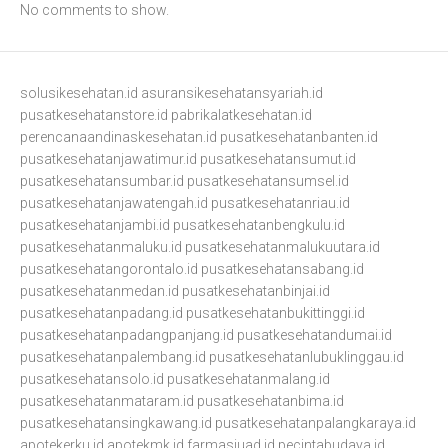
No comments to show.
solusikesehatan.id
asuransikesehatansyariah.id
pusatkesehatanstore.id
pabrikalatkesehatan.id
perencanaandinaskesehatan.id
pusatkesehatanbanten.id
pusatkesehatanjawatimur.id
pusatkesehatansumut.id
pusatkesehatansumbar.id
pusatkesehatansumsel.id
pusatkesehatanjawatengah.id
pusatkesehatanriau.id
pusatkesehatanjambi.id
pusatkesehatanbengkulu.id
pusatkesehatanmaluku.id
pusatkesehatanmalukuutara.id
pusatkesehatangorontalo.id
pusatkesehatansabang.id
pusatkesehatanmedan.id
pusatkesehatanbinjai.id
pusatkesehatanpadang.id
pusatkesehatanbukittinggi.id
pusatkesehatanpadangpanjang.id
pusatkesehatandumai.id
pusatkesehatanpalembang.id
pusatkesehatanlubuklinggau.id
pusatkesehatansolo.id
pusatkesehatanmalang.id
pusatkesehatanmataram.id
pusatkesehatanbima.id
pusatkesehatansingkawang.id
pusatkesehatanpalangkaraya.id
apotekerku.id
apotekmk.id
farmasiuad.id
pecintabudaya.id