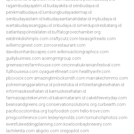
ragambudayajatim.id
budayakita.id
senibudaya.id
penikmatbudaya.id
lumbungbudayadermaji.id
senibudayaislam.id
kebudayaantanahdatar.id
mybudaya.id
wartabudayasanggau.id
sribudaya.id
simerdupolresbatang.id
satlantaspolresklaten.id
buffalogrovechamber.org
eatdrinkdishmpls.com
craftycutz.com
texasgirlreads.com
williemcginest.com
zorrosrestaurant.com
davidsonhardscapes.com
wilkinsactiongraphics.com
guiltybunnies.com
acemgmtgroup.com
greeneacresfarmhouse.com
cincinnatiukrainianfestival.com
fullhousesa.com
oyaguerefineart.com
healthywife.com
pbcvoice.com
amazingtimlocksmith.com
marrakechimmo.com
polresmanggaraitimur.id
polrestoba.id
infotentangkesehatan.id
informasikesehatan.id
kamuskesehatan.id
farmasiapotekerumm.id
kabarmataram.id
cakelifeeveryday.com
beansandgreens.org
conservationsolutions.org
curbearth.com
pacificocolombia.org
topfoodish.com
hello-trove.com
pmigconference.com
lesleyreynolds.com
tomulrichphotos.com
eventfulweddingplanning.com
kowloonbaybrewery.com
lachilenita.com
abgolo.com
oregopilot.com