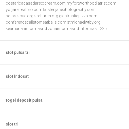
costaricacasadaretodream.com
myfortworthpodiatrist.com
yogaretreatpro.com
kristenjanephotography.com
sctbrescue.org
srchurch.org
giantrusticpizza.com
conferencecallstomeatballs.com
stmichaelwtby.org
keamananinformasi.id
zonainformasi.id
informasi123.id
slot pulsa tri
slot Indosat
togel deposit pulsa
slot tri