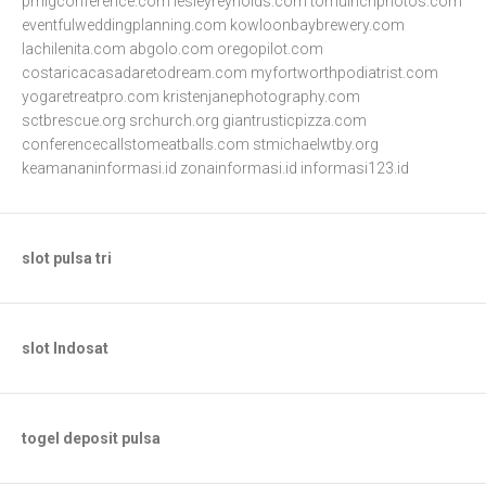
pmigconference.com
lesleyreynolds.com
tomulrichphotos.com
eventfulweddingplanning.com
kowloonbaybrewery.com
lachilenita.com
abgolo.com
oregopilot.com
costaricacasadaretodream.com
myfortworthpodiatrist.com
yogaretreatpro.com
kristenjanephotography.com
sctbrescue.org
srchurch.org
giantrusticpizza.com
conferencecallstomeatballs.com
stmichaelwtby.org
keamananinformasi.id
zonainformasi.id
informasi123.id
slot pulsa tri
slot Indosat
togel deposit pulsa