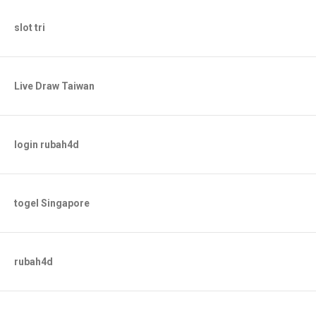
slot tri
Live Draw Taiwan
login rubah4d
togel Singapore
rubah4d