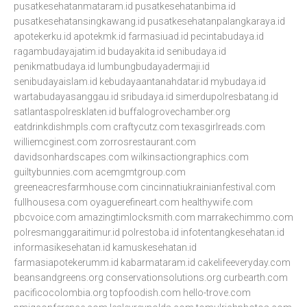
pusatkesehatanmataram.id
pusatkesehatanbima.id
pusatkesehatansingkawang.id
pusatkesehatanpalangkaraya.id
apotekerku.id
apotekmk.id
farmasiuad.id
pecintabudaya.id
ragambudayajatim.id
budayakita.id
senibudaya.id
penikmatbudaya.id
lumbungbudayadermaji.id
senibudayaislam.id
kebudayaantanahdatar.id
mybudaya.id
wartabudayasanggau.id
sribudaya.id
simerdupolresbatang.id
satlantaspolresklaten.id
buffalogrovechamber.org
eatdrinkdishmpls.com
craftycutz.com
texasgirlreads.com
williemcginest.com
zorrosrestaurant.com
davidsonhardscapes.com
wilkinsactiongraphics.com
guiltybunnies.com
acemgmtgroup.com
greeneacresfarmhouse.com
cincinnatiukrainianfestival.com
fullhousesa.com
oyaguerefineart.com
healthywife.com
pbcvoice.com
amazingtimlocksmith.com
marrakechimmo.com
polresmanggaraitimur.id
polrestoba.id
infotentangkesehatan.id
informasikesehatan.id
kamuskesehatan.id
farmasiapotekerumm.id
kabarmataram.id
cakelifeeveryday.com
beansandgreens.org
conservationsolutions.org
curbearth.com
pacificocolombia.org
topfoodish.com
hello-trove.com