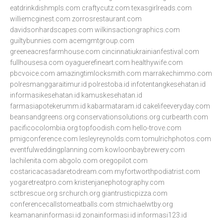
eatdrinkdishmpls.com
craftycutz.com
texasgirlreads.com
williemcginest.com
zorrosrestaurant.com
davidsonhardscapes.com
wilkinsactiongraphics.com
guiltybunnies.com
acemgmtgroup.com
greeneacresfarmhouse.com
cincinnatiukrainianfestival.com
fullhousesa.com
oyaguerefineart.com
healthywife.com
pbcvoice.com
amazingtimlocksmith.com
marrakechimmo.com
polresmanggaraitimur.id
polrestoba.id
infotentangkesehatan.id
informasikesehatan.id
kamuskesehatan.id
farmasiapotekerumm.id
kabarmataram.id
cakelifeeveryday.com
beansandgreens.org
conservationsolutions.org
curbearth.com
pacificocolombia.org
topfoodish.com
hello-trove.com
pmigconference.com
lesleyreynolds.com
tomulrichphotos.com
eventfulweddingplanning.com
kowloonbaybrewery.com
lachilenita.com
abgolo.com
oregopilot.com
costaricacasadaretodream.com
myfortworthpodiatrist.com
yogaretreatpro.com
kristenjanephotography.com
sctbrescue.org
srchurch.org
giantrusticpizza.com
conferencecallstomeatballs.com
stmichaelwtby.org
keamananinformasi.id
zonainformasi.id
informasi123.id