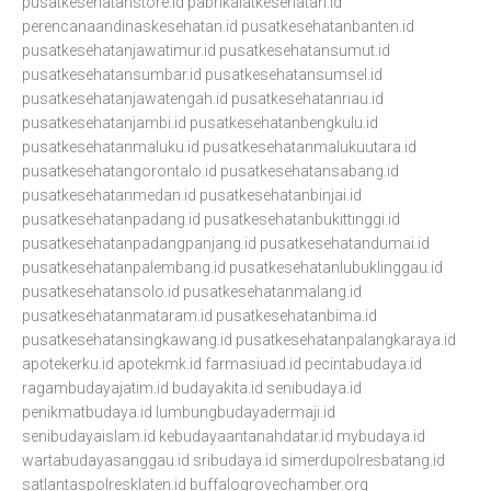
pusatkesehatanstore.id
pabrikalatkesehatan.id
perencanaandinaskesehatan.id
pusatkesehatanbanten.id
pusatkesehatanjawatimur.id
pusatkesehatansumut.id
pusatkesehatansumbar.id
pusatkesehatansumsel.id
pusatkesehatanjawatengah.id
pusatkesehatanriau.id
pusatkesehatanjambi.id
pusatkesehatanbengkulu.id
pusatkesehatanmaluku.id
pusatkesehatanmalukuutara.id
pusatkesehatangorontalo.id
pusatkesehatansabang.id
pusatkesehatanmedan.id
pusatkesehatanbinjai.id
pusatkesehatanpadang.id
pusatkesehatanbukittinggi.id
pusatkesehatanpadangpanjang.id
pusatkesehatandumai.id
pusatkesehatanpalembang.id
pusatkesehatanlubuklinggau.id
pusatkesehatansolo.id
pusatkesehatanmalang.id
pusatkesehatanmataram.id
pusatkesehatanbima.id
pusatkesehatansingkawang.id
pusatkesehatanpalangkaraya.id
apotekerku.id
apotekmk.id
farmasiuad.id
pecintabudaya.id
ragambudayajatim.id
budayakita.id
senibudaya.id
penikmatbudaya.id
lumbungbudayadermaji.id
senibudayaislam.id
kebudayaantanahdatar.id
mybudaya.id
wartabudayasanggau.id
sribudaya.id
simerdupolresbatang.id
satlantaspolresklaten.id
buffalogrovechamber.org