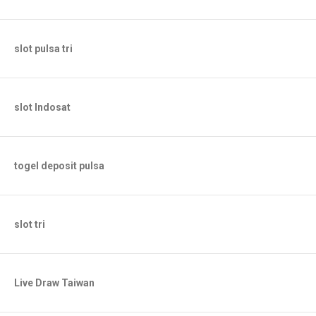
slot pulsa tri
slot Indosat
togel deposit pulsa
slot tri
Live Draw Taiwan