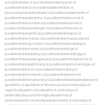
solusikesehatan.id
asuransikesehatansyariah.id
pusatkesehatanstore.id
pabrikalatkesehatan.id
perencanaandinaskesehatan.id
pusatkesehatanbanten.id
pusatkesehatanjawatimur.id
pusatkesehatansumut.id
pusatkesehatansumbar.id
pusatkesehatansumsel.id
pusatkesehatanjawatengah.id
pusatkesehatanriau.id
pusatkesehatanjambi.id
pusatkesehatanbengkulu.id
pusatkesehatanmaluku.id
pusatkesehatanmalukuutara.id
pusatkesehatangorontalo.id
pusatkesehatansabang.id
pusatkesehatanmedan.id
pusatkesehatanbinjai.id
pusatkesehatanpadang.id
pusatkesehatanbukittinggi.id
pusatkesehatanpadangpanjang.id
pusatkesehatandumai.id
pusatkesehatanpalembang.id
pusatkesehatanlubuklinggau.id
pusatkesehatansolo.id
pusatkesehatanmalang.id
pusatkesehatanmataram.id
pusatkesehatanbima.id
pusatkesehatansingkawang.id
pusatkesehatanpalangkaraya.id
apotekerku.id
apotekmk.id
farmasiuad.id
pecintabudaya.id
ragambudayajatim.id
budayakita.id
senibudaya.id
penikmatbudaya.id
lumbungbudayadermaji.id
senibudayaislam.id
kebudayaantanahdatar.id
mybudaya.id