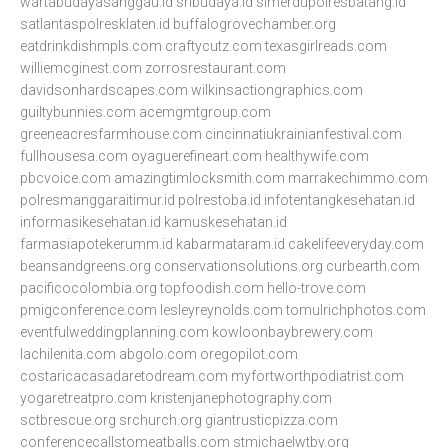
wartabudayasanggau.id
sribudaya.id
simerdupolresbatang.id
satlantaspolresklaten.id
buffalogrovechamber.org
eatdrinkdishmpls.com
craftycutz.com
texasgirlreads.com
williemcginest.com
zorrosrestaurant.com
davidsonhardscapes.com
wilkinsactiongraphics.com
guiltybunnies.com
acemgmtgroup.com
greeneacresfarmhouse.com
cincinnatiukrainianfestival.com
fullhousesa.com
oyaguerefineart.com
healthywife.com
pbcvoice.com
amazingtimlocksmith.com
marrakechimmo.com
polresmanggaraitimur.id
polrestoba.id
infotentangkesehatan.id
informasikesehatan.id
kamuskesehatan.id
farmasiapotekerumm.id
kabarmataram.id
cakelifeeveryday.com
beansandgreens.org
conservationsolutions.org
curbearth.com
pacificocolombia.org
topfoodish.com
hello-trove.com
pmigconference.com
lesleyreynolds.com
tomulrichphotos.com
eventfulweddingplanning.com
kowloonbaybrewery.com
lachilenita.com
abgolo.com
oregopilot.com
costaricacasadaretodream.com
myfortworthpodiatrist.com
yogaretreatpro.com
kristenjanephotography.com
sctbrescue.org
srchurch.org
giantrusticpizza.com
conferencecallstomeatballs.com
stmichaelwtby.org