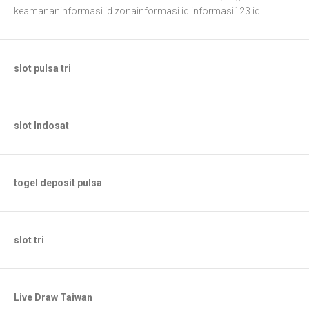
keamananinformasi.id
zonainformasi.id
informasi123.id
slot pulsa tri
slot Indosat
togel deposit pulsa
slot tri
Live Draw Taiwan