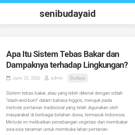
Skip
to
senibudayaid
content
Apa Itu Sistem Tebas Bakar dan
Dampaknya terhadap Lingkungan?
June 23, 2026
admin
Budaya
Sistem tebas bakar, atau yang lebih dikenal dengan istilah
“slash-and-burn” dalam bahasa Inggris, merujuk pada
metode pertanian tradisional yang telah digunakan oleh
masyarakat di berbagai belahan dunia, termasuk Indonesia.
Metode ini melibatkan penebangan vegetasi dan membakar
sisa-sisa tanaman untuk membuka lahan pertanian.