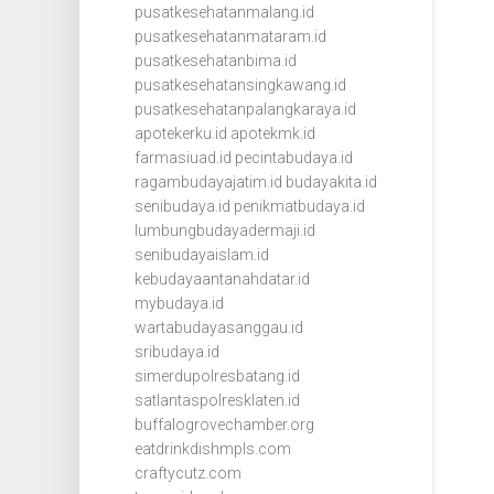
pusatkesehatanmalang.id
pusatkesehatanmataram.id
pusatkesehatanbima.id
pusatkesehatansingkawang.id
pusatkesehatanpalangkaraya.id
apotekerku.id
apotekmk.id
farmasiuad.id
pecintabudaya.id
ragambudayajatim.id
budayakita.id
senibudaya.id
penikmatbudaya.id
lumbungbudayadermaji.id
senibudayaislam.id
kebudayaantanahdatar.id
mybudaya.id
wartabudayasanggau.id
sribudaya.id
simerdupolresbatang.id
satlantaspolresklaten.id
buffalogrovechamber.org
eatdrinkdishmpls.com
craftycutz.com