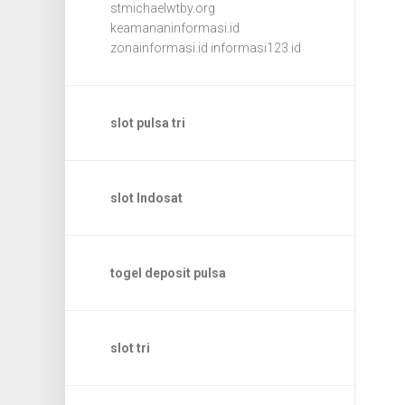
stmichaelwtby.org
keamananinformasi.id
zonainformasi.id
informasi123.id
slot pulsa tri
slot Indosat
togel deposit pulsa
slot tri