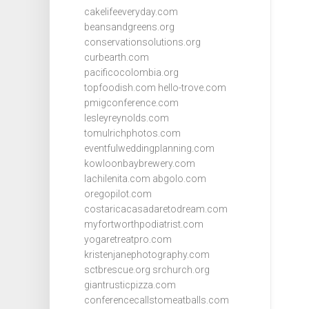
cakelifeeveryday.com
beansandgreens.org
conservationsolutions.org
curbearth.com
pacificocolombia.org
topfoodish.com
hello-trove.com
pmigconference.com
lesleyreynolds.com
tomulrichphotos.com
eventfulweddingplanning.com
kowloonbaybrewery.com
lachilenita.com
abgolo.com
oregopilot.com
costaricacasadaretodream.com
myfortworthpodiatrist.com
yogaretreatpro.com
kristenjanephotography.com
sctbrescue.org
srchurch.org
giantrusticpizza.com
conferencecallstomeatballs.com