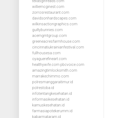
texasgirlreads.com
williemcginest.com
zorrosrestaurant.com
davidsonhardscapes.com
wilkinsactiongraphics.com
guiltybunnies.com
acemgmtgroup.com
greeneacresfarmhouse.com
cincinnatiukrainianfestival.com
fullhousesa.com
oyaguerefineart.com
healthywife.com
pbcvoice.com
amazingtimlocksmith.com
marrakechimmo.com
polresmanggaraitimur.id
polrestoba.id
infotentangkesehatan.id
informasikesehatan.id
kamuskesehatan.id
farmasiapotekerumm.id
kabarmataram.id