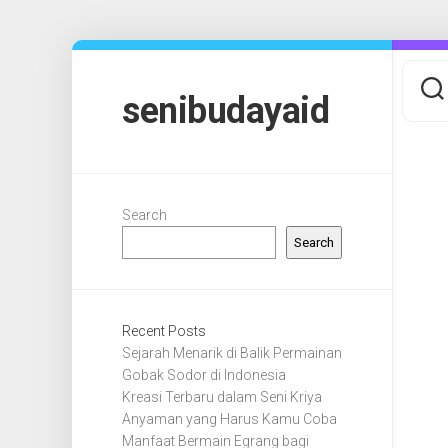
Skip
to
content
senibudayaid
Search
Search
Recent Posts
Sejarah Menarik di Balik Permainan
Gobak Sodor di Indonesia
Kreasi Terbaru dalam Seni Kriya
Anyaman yang Harus Kamu Coba
Manfaat Bermain Egrang bagi