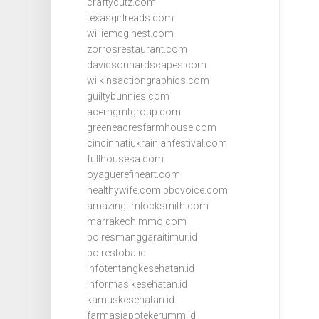
craftycutz.com
texasgirlreads.com
williemcginest.com
zorrosrestaurant.com
davidsonhardscapes.com
wilkinsactiongraphics.com
guiltybunnies.com
acemgmtgroup.com
greeneacresfarmhouse.com
cincinnatiukrainianfestival.com
fullhousesa.com
oyaguerefineart.com
healthywife.com
pbcvoice.com
amazingtimlocksmith.com
marrakechimmo.com
polresmanggaraitimur.id
polrestoba.id
infotentangkesehatan.id
informasikesehatan.id
kamuskesehatan.id
farmasiapotekerumm.id