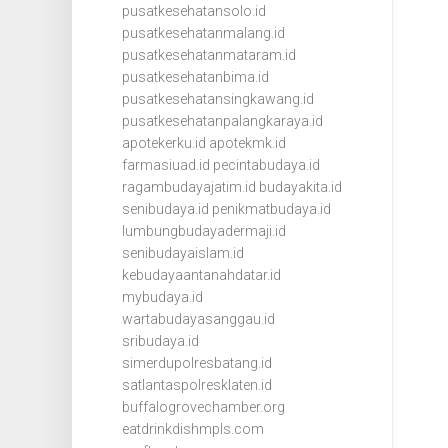
pusatkesehatansolo.id
pusatkesehatanmalang.id
pusatkesehatanmataram.id
pusatkesehatanbima.id
pusatkesehatansingkawang.id
pusatkesehatanpalangkaraya.id
apotekerku.id
apotekmk.id
farmasiuad.id
pecintabudaya.id
ragambudayajatim.id
budayakita.id
senibudaya.id
penikmatbudaya.id
lumbungbudayadermaji.id
senibudayaislam.id
kebudayaantanahdatar.id
mybudaya.id
wartabudayasanggau.id
sribudaya.id
simerdupolresbatang.id
satlantaspolresklaten.id
buffalogrovechamber.org
eatdrinkdishmpls.com