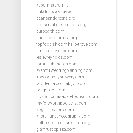
kabarmataram.id
cakelifeeveryday.com
beansandgreens.org
conservationsolutions.org
curbearth.com
pacificocolombia.org
topfoodish.com
hello-trove.com
pmigconference.com
lesleyreynolds.com
tomulrichphotos.com
eventfulweddingplanning.com
kowloonbaybrewery.com
lachilenita.com
abgolo.com
oregopilot.com
costaricacasadaretodream.com
myfortworthpodiatrist.com
yogaretreatpro.com
kristenjanephotography.com
sctbrescue.org
srchurch.org
giantrusticpizza.com