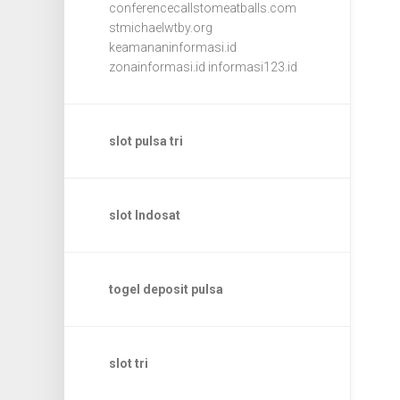
conferencecallstomeatballs.com
stmichaelwtby.org
keamananinformasi.id
zonainformasi.id
informasi123.id
slot pulsa tri
slot Indosat
togel deposit pulsa
slot tri