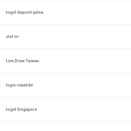
togel deposit pulsa
slot tri
Live Draw Taiwan
login rubah4d
togel Singapore