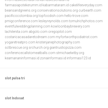
farmasiapotekerumm.id
kabarmataram.id
cakelifeeveryday.com
beansandgreens.org
conservationsolutions.org
curbearth.com
pacificocolombia.org
topfoodish.com
hello-trove.com
pmigconference.com
lesleyreynolds.com
tomulrichphotos.com
eventfulweddingplanning.com
kowloonbaybrewery.com
lachilenita.com
abgolo.com
oregopilot.com
costaricacasadaretodream.com
myfortworthpodiatrist.com
yogaretreatpro.com
kristenjanephotography.com
sctbrescue.org
srchurch.org
giantrusticpizza.com
conferencecallstomeatballs.com
stmichaelwtby.org
keamananinformasi.id
zonainformasi.id
informasi123.id
slot pulsa tri
slot Indosat