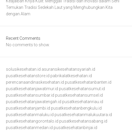
Keajaiban Kriya Kulit: Menggali Tradisi dan Inovasi dalam Seni
Temukan Tradisi Sedekah Laut yang Menghubungkan Kita
dengan Alam
Recent Comments
No comments to show.
solusikesehatan.id
asuransikesehatansyariah.id
pusatkesehatanstore.id
pabrikalatkesehatan.id
perencanaandinaskesehatan.id
pusatkesehatanbanten.id
pusatkesehatanjawatimur.id
pusatkesehatansumut.id
pusatkesehatansumbar.id
pusatkesehatansumsel.id
pusatkesehatanjawatengah.id
pusatkesehatanriau.id
pusatkesehatanjambi.id
pusatkesehatanbengkulu.id
pusatkesehatanmaluku.id
pusatkesehatanmalukuutara.id
pusatkesehatangorontalo.id
pusatkesehatansabang.id
pusatkesehatanmedan.id
pusatkesehatanbinjai.id