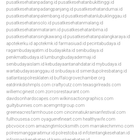
pusatkesehatanpadang.id
pusatkesehatanbukittinggi.id
pusatkesehatanpadangpanjang.id
pusatkesehatandumai.id
pusatkesehatanpalembang.id
pusatkesehatanlubuklinggau.id
pusatkesehatansolo.id
pusatkesehatanmalang.id
pusatkesehatanmataram.id
pusatkesehatanbima.id
pusatkesehatansingkawang.id
pusatkesehatanpalangkaraya.id
apotekerku.id
apotekmk.id
farmasiuad.id
pecintabudaya.id
ragambudayajatim.id
budayakita.id
senibudaya.id
penikmatbudaya.id
lumbungbudayadermaji.id
senibudayaislam.id
kebudayaantanahdatar.id
mybudaya.id
wartabudayasanggau.id
sribudaya.id
simerdupolresbatang.id
satlantaspolresklaten.id
buffalogrovechamber.org
eatdrinkdishmpls.com
craftycutz.com
texasgirlreads.com
williemcginest.com
zorrosrestaurant.com
davidsonhardscapes.com
wilkinsactiongraphics.com
guiltybunnies.com
acemgmtgroup.com
greeneacresfarmhouse.com
cincinnatiukrainianfestival.com
fullhousesa.com
oyaguerefineart.com
healthywife.com
pbcvoice.com
amazingtimlocksmith.com
marrakechimmo.com
polresmanggaraitimur.id
polrestoba.id
infotentangkesehatan.id
informasikesehatan.id
kamuskesehatan.id