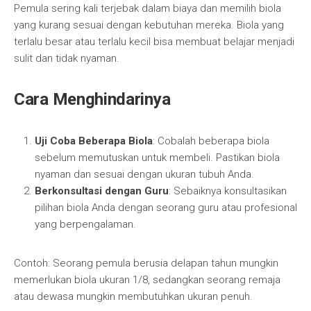
Pemula sering kali terjebak dalam biaya dan memilih biola
yang kurang sesuai dengan kebutuhan mereka. Biola yang
terlalu besar atau terlalu kecil bisa membuat belajar menjadi
sulit dan tidak nyaman.
Cara Menghindarinya
Uji Coba Beberapa Biola
: Cobalah beberapa biola
sebelum memutuskan untuk membeli. Pastikan biola
nyaman dan sesuai dengan ukuran tubuh Anda.
Berkonsultasi dengan Guru
: Sebaiknya konsultasikan
pilihan biola Anda dengan seorang guru atau profesional
yang berpengalaman.
Contoh: Seorang pemula berusia delapan tahun mungkin
memerlukan biola ukuran 1/8, sedangkan seorang remaja
atau dewasa mungkin membutuhkan ukuran penuh.