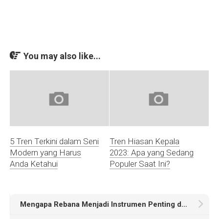
You may also like...
5 Tren Terkini dalam Seni
Tren Hiasan Kepala
Modern yang Harus
2023: Apa yang Sedang
Anda Ketahui
Populer Saat Ini?
Mengapa Rebana Menjadi Instrumen Penting dalam Musik Tradisional Indonesia?