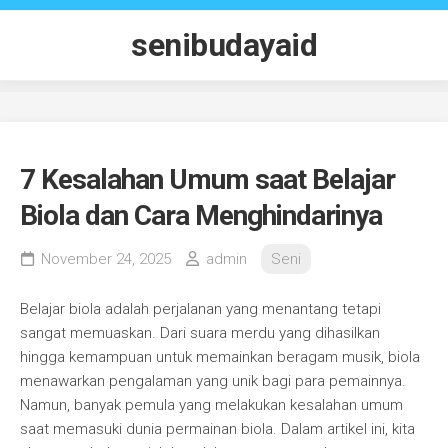
Skip
to
senibudayaid
content
7 Kesalahan Umum saat Belajar
Biola dan Cara Menghindarinya
November 24, 2025
admin
Seni
Belajar biola adalah perjalanan yang menantang tetapi
sangat memuaskan. Dari suara merdu yang dihasilkan
hingga kemampuan untuk memainkan beragam musik, biola
menawarkan pengalaman yang unik bagi para pemainnya.
Namun, banyak pemula yang melakukan kesalahan umum
saat memasuki dunia permainan biola. Dalam artikel ini, kita