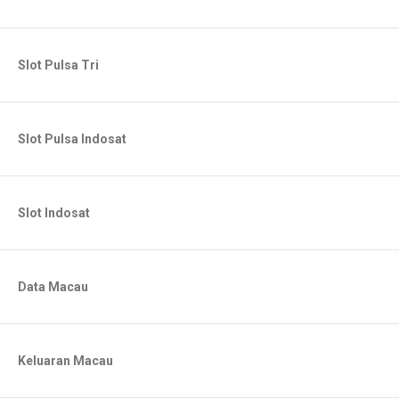
Slot Pulsa Tri
Slot Pulsa Indosat
Slot Indosat
Data Macau
Keluaran Macau