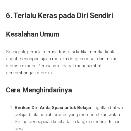
6. Terlalu Keras pada Diri Sendiri
Kesalahan Umum
Seringkali, pemula merasa frustrasi ketika mereka tidak
dapat mencapai tujuan mereka dengan cepat dan mulai
merasa minder. Perasaan ini dapat menghambat
perkembangan mereka.
Cara Menghindarinya
Berikan Diri Anda Spasi untuk Belajar
: Ingatlah bahwa
belajar biola adalah proses yang membutuhkan waktu.
Setiap pencapaian kecil adalah langkah menuju tujuan
besar.