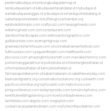
penikmatbudaya.id
lumbungbudayadermaji.id
senibudayaislam.id
kebudayaantanahdatar.id
mybudaya.id
wartabudayasanggau.id
sribudaya.id
simerdupolresbatang.id
satlantaspolresklaten.id
buffalogrovechamber.org
eatdrinkdishmpls.com
craftycutz.com
texasgirlreads.com
williemcginest.com
zorrosrestaurant.com
davidsonhardscapes.com
wilkinsactiongraphics.com
guiltybunnies.com
acemgmtgroup.com
greeneacresfarmhouse.com
cincinnatiukrainianfestival.com
fullhousesa.com
oyaguerefineart.com
healthywife.com
pbcvoice.com
amazingtimlocksmith.com
marrakechimmo.com
polresmanggaraitimur.id
polrestoba.id
infotentangkesehatan.id
informasikesehatan.id
kamuskesehatan.id
farmasiapotekerumm.id
kabarmataram.id
cakelifeeveryday.com
beansandgreens.org
conservationsolutions.org
curbearth.com
pacificocolombia.org
topfoodish.com
hello-trove.com
pmigconference.com
lesleyreynolds.com
tomulrichphotos.com
eventfulweddingplanning.com
kowloonbaybrewery.com
lachilenita.com
abgolo.com
oregopilot.com
costaricacasadaretodream.com
myfortworthpodiatrist.com