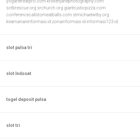
yogaretreatpro.com
kristenjanephotography.com
sctbrescue.org
srchurch.org
giantrusticpizza.com
conferencecallstomeatballs.com
stmichaelwtby.org
keamananinformasi.id
zonainformasi.id
informasi123.id
slot pulsa tri
slot Indosat
togel deposit pulsa
slot tri