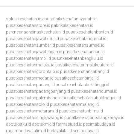
solusikesehatan.id
asuransikesehatansyariah.id
pusatkesehatanstore.id
pabrikalatkesehatan.id
perencanaandinaskesehatan.id
pusatkesehatanbanten.id
pusatkesehatanjawatimur.id
pusatkesehatansumut.id
pusatkesehatansumbar.id
pusatkesehatansumsel.id
pusatkesehatanjawatengah.id
pusatkesehatanriau.id
pusatkesehatanjambi.id
pusatkesehatanbengkulu.id
pusatkesehatanmaluku.id
pusatkesehatanmalukuutara.id
pusatkesehatangorontalo.id
pusatkesehatansabang.id
pusatkesehatanmedan.id
pusatkesehatanbinjai.id
pusatkesehatanpadang.id
pusatkesehatanbukittinggi.id
pusatkesehatanpadangpanjang.id
pusatkesehatandumai.id
pusatkesehatanpalembang.id
pusatkesehatanlubuklinggau.id
pusatkesehatansolo.id
pusatkesehatanmalang.id
pusatkesehatanmataram.id
pusatkesehatanbima.id
pusatkesehatansingkawang.id
pusatkesehatanpalangkaraya.id
apotekerku.id
apotekmk.id
farmasiuad.id
pecintabudaya.id
ragambudayajatim.id
budayakita.id
senibudaya.id