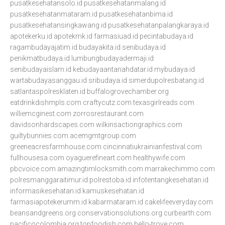
pusatkesehatansolo.id
pusatkesehatanmalang.id
pusatkesehatanmataram.id
pusatkesehatanbima.id
pusatkesehatansingkawang.id
pusatkesehatanpalangkaraya.id
apotekerku.id
apotekmk.id
farmasiuad.id
pecintabudaya.id
ragambudayajatim.id
budayakita.id
senibudaya.id
penikmatbudaya.id
lumbungbudayadermaji.id
senibudayaislam.id
kebudayaantanahdatar.id
mybudaya.id
wartabudayasanggau.id
sribudaya.id
simerdupolresbatang.id
satlantaspolresklaten.id
buffalogrovechamber.org
eatdrinkdishmpls.com
craftycutz.com
texasgirlreads.com
williemcginest.com
zorrosrestaurant.com
davidsonhardscapes.com
wilkinsactiongraphics.com
guiltybunnies.com
acemgmtgroup.com
greeneacresfarmhouse.com
cincinnatiukrainianfestival.com
fullhousesa.com
oyaguerefineart.com
healthywife.com
pbcvoice.com
amazingtimlocksmith.com
marrakechimmo.com
polresmanggaraitimur.id
polrestoba.id
infotentangkesehatan.id
informasikesehatan.id
kamuskesehatan.id
farmasiapotekerumm.id
kabarmataram.id
cakelifeeveryday.com
beansandgreens.org
conservationsolutions.org
curbearth.com
pacificocolombia.org
topfoodish.com
hello-trove.com