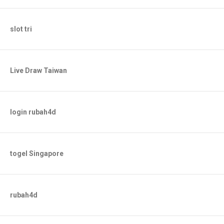
slot tri
Live Draw Taiwan
login rubah4d
togel Singapore
rubah4d