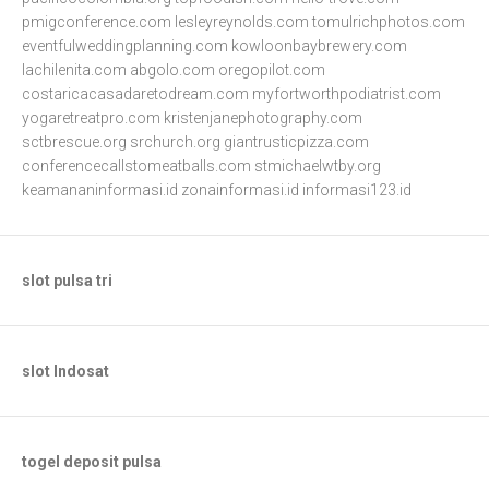
pmigconference.com
lesleyreynolds.com
tomulrichphotos.com
eventfulweddingplanning.com
kowloonbaybrewery.com
lachilenita.com
abgolo.com
oregopilot.com
costaricacasadaretodream.com
myfortworthpodiatrist.com
yogaretreatpro.com
kristenjanephotography.com
sctbrescue.org
srchurch.org
giantrusticpizza.com
conferencecallstomeatballs.com
stmichaelwtby.org
keamananinformasi.id
zonainformasi.id
informasi123.id
slot pulsa tri
slot Indosat
togel deposit pulsa