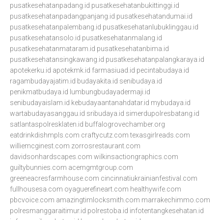
pusatkesehatanpadang.id
pusatkesehatanbukittinggi.id
pusatkesehatanpadangpanjang.id
pusatkesehatandumai.id
pusatkesehatanpalembang.id
pusatkesehatanlubuklinggau.id
pusatkesehatansolo.id
pusatkesehatanmalang.id
pusatkesehatanmataram.id
pusatkesehatanbima.id
pusatkesehatansingkawang.id
pusatkesehatanpalangkaraya.id
apotekerku.id
apotekmk.id
farmasiuad.id
pecintabudaya.id
ragambudayajatim.id
budayakita.id
senibudaya.id
penikmatbudaya.id
lumbungbudayadermaji.id
senibudayaislam.id
kebudayaantanahdatar.id
mybudaya.id
wartabudayasanggau.id
sribudaya.id
simerdupolresbatang.id
satlantaspolresklaten.id
buffalogrovechamber.org
eatdrinkdishmpls.com
craftycutz.com
texasgirlreads.com
williemcginest.com
zorrosrestaurant.com
davidsonhardscapes.com
wilkinsactiongraphics.com
guiltybunnies.com
acemgmtgroup.com
greeneacresfarmhouse.com
cincinnatiukrainianfestival.com
fullhousesa.com
oyaguerefineart.com
healthywife.com
pbcvoice.com
amazingtimlocksmith.com
marrakechimmo.com
polresmanggaraitimur.id
polrestoba.id
infotentangkesehatan.id