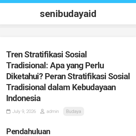
Skip
to
senibudayaid
content
Tren Stratifikasi Sosial
Tradisional: Apa yang Perlu
Diketahui? Peran Stratifikasi Sosial
Tradisional dalam Kebudayaan
Indonesia
July 9, 2026
admin
Budaya
Pendahuluan