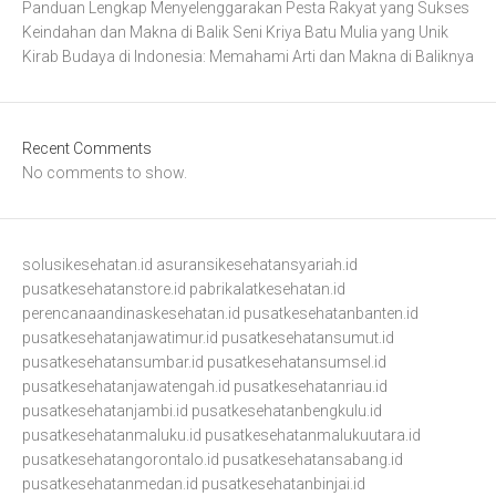
Panduan Lengkap Menyelenggarakan Pesta Rakyat yang Sukses
Keindahan dan Makna di Balik Seni Kriya Batu Mulia yang Unik
Kirab Budaya di Indonesia: Memahami Arti dan Makna di Baliknya
Recent Comments
No comments to show.
solusikesehatan.id
asuransikesehatansyariah.id
pusatkesehatanstore.id
pabrikalatkesehatan.id
perencanaandinaskesehatan.id
pusatkesehatanbanten.id
pusatkesehatanjawatimur.id
pusatkesehatansumut.id
pusatkesehatansumbar.id
pusatkesehatansumsel.id
pusatkesehatanjawatengah.id
pusatkesehatanriau.id
pusatkesehatanjambi.id
pusatkesehatanbengkulu.id
pusatkesehatanmaluku.id
pusatkesehatanmalukuutara.id
pusatkesehatangorontalo.id
pusatkesehatansabang.id
pusatkesehatanmedan.id
pusatkesehatanbinjai.id