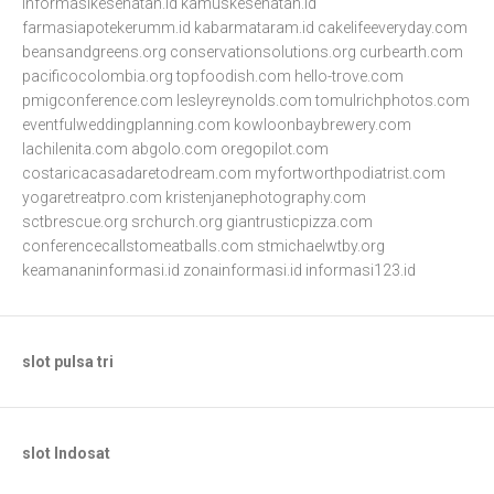
informasikesehatan.id
kamuskesehatan.id
farmasiapotekerumm.id
kabarmataram.id
cakelifeeveryday.com
beansandgreens.org
conservationsolutions.org
curbearth.com
pacificocolombia.org
topfoodish.com
hello-trove.com
pmigconference.com
lesleyreynolds.com
tomulrichphotos.com
eventfulweddingplanning.com
kowloonbaybrewery.com
lachilenita.com
abgolo.com
oregopilot.com
costaricacasadaretodream.com
myfortworthpodiatrist.com
yogaretreatpro.com
kristenjanephotography.com
sctbrescue.org
srchurch.org
giantrusticpizza.com
conferencecallstomeatballs.com
stmichaelwtby.org
keamananinformasi.id
zonainformasi.id
informasi123.id
slot pulsa tri
slot Indosat