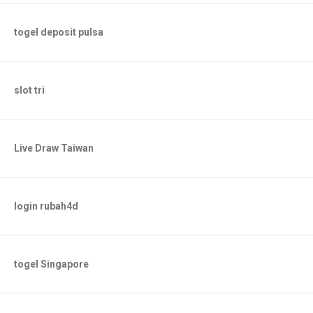
togel deposit pulsa
slot tri
Live Draw Taiwan
login rubah4d
togel Singapore